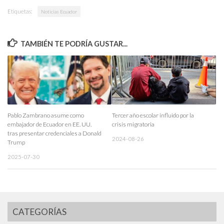
Etiquetas:
Noticias Ecuador
TAMBIÉN TE PODRÍA GUSTAR...
Pablo Zambrano asume como
Tercer año escolar influido por la
embajador de Ecuador en EE. UU.
crisis migratoria
tras presentar credenciales a Donald
2024-08-26
Trump
2025-07-30
CATEGORÍAS