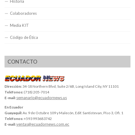
Historia
Colaboradores
Media KIT
Código de Ética
CONTACTO
Dirección:
34-18 Northern Blvd, Suite 2/6B, Long Island City, NY 11101
Teléfonos:
(718) 205-7014
semanario@ecuadornews.us
E-mail:
En Ecuador
Guayaquil:
Av. 9 de Octubre 109 y Malecón, Edif. Santistevan, Piso 3, Ofi. 1
Teléfonos:
+593 993683742
ventas@ecuadornews.com.ec
E-mail: