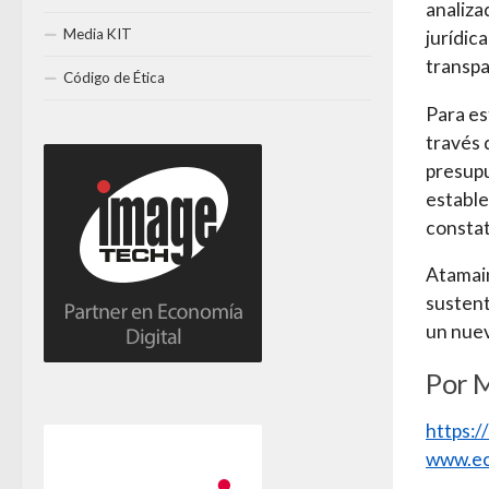
analiza
Media KIT
jurídic
transpa
Código de Ética
Para es
través 
presupu
estable
constat
Atamain
sustent
un nuev
Por 
https:
www.ec