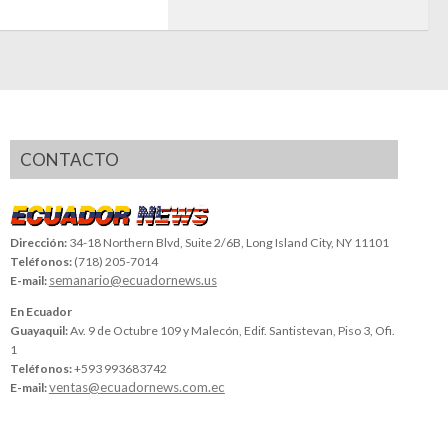
CONTACTO
Dirección:
34-18 Northern Blvd, Suite 2/6B, Long Island City, NY 11101
Teléfonos:
(718) 205-7014
semanario@ecuadornews.us
E-mail:
En Ecuador
Guayaquil:
Av. 9 de Octubre 109 y Malecón, Edif. Santistevan, Piso 3, Ofi.
1
Teléfonos:
+593 993683742
ventas@ecuadornews.com.ec
E-mail: