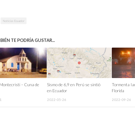
Noticias Ecuador
IÉN TE PODRÍA GUSTAR...
Montecristi – Cuna de
Sismo de 6,9 en Perú se sintió
Tormenta Ian
en Ecuador
Florida
1
2022-05-26
2022-09-26