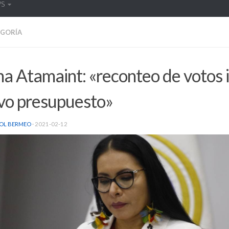
WS
EGORÍA
a Atamaint: «reconteo de votos 
vo presupuesto»
OL BERMEO
·
2021-02-12