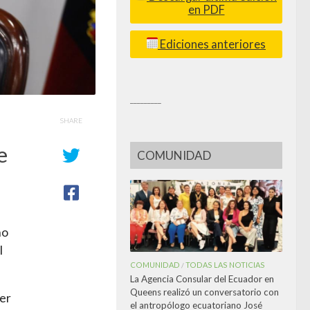
en PDF
Ediciones anteriores
_________
SHARE
e
COMUNIDAD
mo
l
COMUNIDAD
TODAS LAS NOTICIAS
/
La Agencia Consular del Ecuador en
Queens realizó un conversatorio con
er
el antropólogo ecuatoriano José