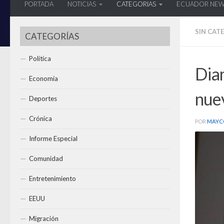
PORTADA
NOTICIAS
CATEGORIAS
ECUADOR NE
SIN CAT
CATEGORÍAS
Política
Dian
Economía
nue
Deportes
Crónica
POR
MAYC
Informe Especial
Comunidad
Entretenimiento
EEUU
Migración