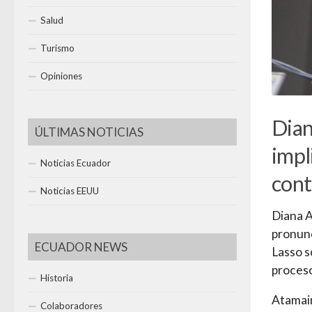
Salud
Turismo
Opiniones
Dian
ÚLTIMAS NOTICIAS
impl
Noticias Ecuador
cont
Noticias EEUU
Diana A
pronunc
ECUADOR NEWS
Lasso s
proces
Historia
Atamain
Colaboradores