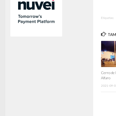
Etiquetas:
TAMB
Cerro de 
Alfaro
2021-09-0