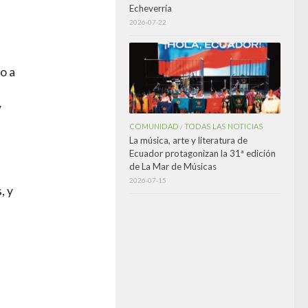
Echeverría
2026-07-22
o a
y
COMUNIDAD
TODAS LAS NOTICIAS
/
La música, arte y literatura de
Ecuador protagonizan la 31ª edición
de La Mar de Músicas
2026-07-15
, y