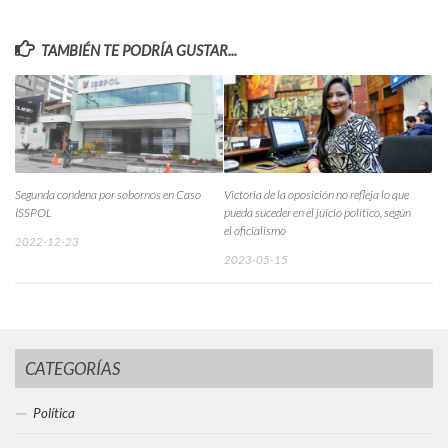
TAMBIÉN TE PODRÍA GUSTAR...
Segunda condena por sobornos en Caso
Victoria de la oposición no refleja lo que
ISSPOL
pueda suceder en el juicio político, según
el oficialismo
2022-12-23
2023-05-15
CATEGORÍAS
Política