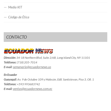
Media KIT
Código de Ética
CONTACTO
Dirección:
34-18 Northern Blvd, Suite 2/6B, Long Island City, NY 11101
Teléfonos:
(718) 205-7014
semanario@ecuadornews.us
E-mail:
En Ecuador
Guayaquil:
Av. 9 de Octubre 109 y Malecón, Edif. Santistevan, Piso 3, Ofi. 1
Teléfonos:
+593 993683742
ventas@ecuadornews.com.ec
E-mail: