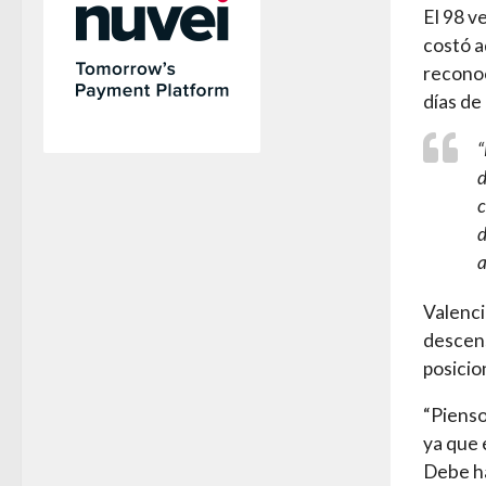
El 98 v
costó a
reconoc
días de
“
d
c
d
a
Valenci
descens
posicio
“Pienso
ya que 
Debe ha