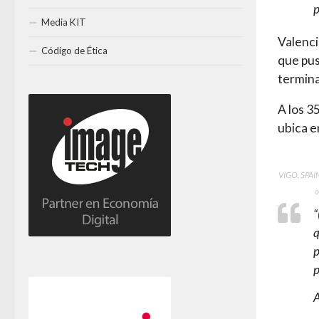
p
Media KIT
Valenci
Código de Ética
que pus
termina
A los 35
ubica e
VIGO, SPAIN
o
“
q
p
p
A