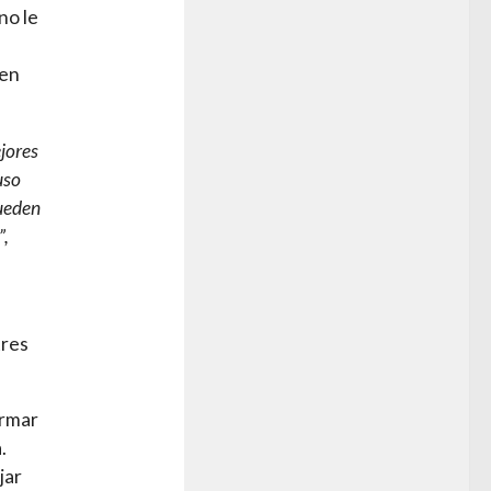
no le
 en
jores
uso
ueden
”,
tres
ormar
.
jar