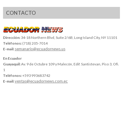
CONTACTO
Dirección:
34-18 Northern Blvd, Suite 2/6B, Long Island City, NY 11101
Teléfonos:
(718) 205-7014
semanario@ecuadornews.us
E-mail:
En Ecuador
Guayaquil:
Av. 9 de Octubre 109 y Malecón, Edif. Santistevan, Piso 3, Ofi.
1
Teléfonos:
+593 993683742
ventas@ecuadornews.com.ec
E-mail: