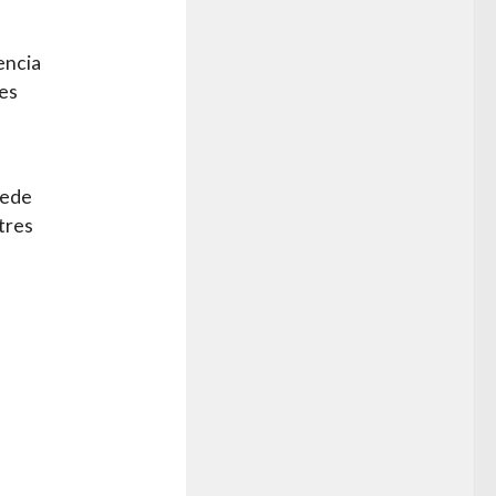
lencia
des
e
uede
tres