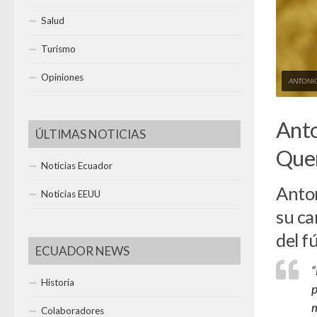
Salud
Turismo
Opiniones
ANTONIO
Anto
ÚLTIMAS NOTICIAS
Que
Noticias Ecuador
Anton
Noticias EEUU
su ca
del f
ECUADOR NEWS
“
Historia
p
m
Colaboradores