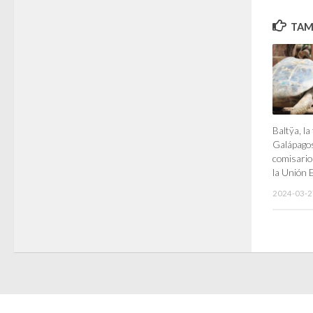
TAMB
Baltÿa, la
Galápagos
comisario
la Unión 
2024-03-2