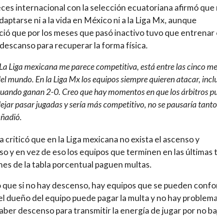
eces internacional con la selección ecuatoriana afirmó que 
daptarse ni a la vida en México ni a la Liga Mx, aunque
ió que por los meses que pasó inactivo tuvo que entrenar
 descanso para recuperar la forma física.
La Liga mexicana me parece competitiva, está entre las cinco me
el mundo. En la Liga Mx los equipos siempre quieren atacar, incl
uando ganan 2-0. Creo que hay momentos en que los árbitros p
ejar pasar jugadas y sería más competitivo, no se pausaría tanto
ñadió.
a criticó que en la Liga mexicana no exista el ascenso y
o y en vez de eso los equipos que terminen en las últimas 
nes de la tabla porcentual paguen multas.
 que si no hay descenso, hay equipos que se pueden conf
el dueño del equipo puede pagar la multa y no hay problema
ber descenso para transmitir la energía de jugar por no ba