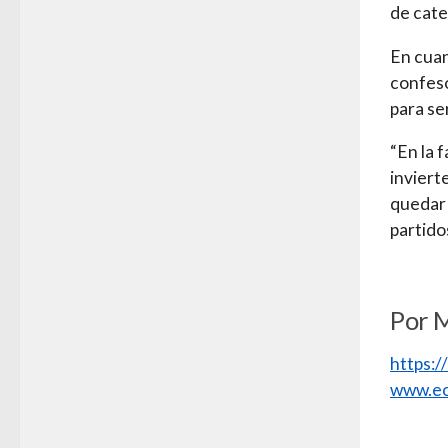
de cate
En cuan
confesó
para se
“En la 
inviert
quedar 
partidos
Por 
https:
www.ec