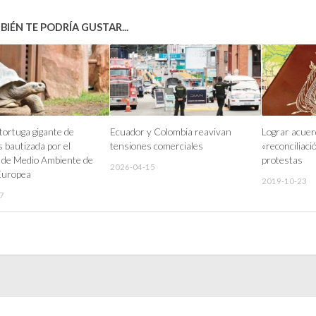
IÉN TE PODRÍA GUSTAR...
 tortuga gigante de
Ecuador y Colombia reavivan
Lograr acuer
 bautizada por el
tensiones comerciales
«reconciliació
 de Medio Ambiente de
protestas
2026-04-15
Europea
2019-10-23
7