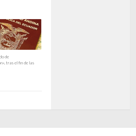
do de
n», tras el fin de las