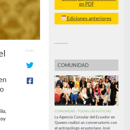
en PDF
Ediciones anteriores
_________
el
SHARE
COMUNIDAD
en
ro
lia,
COMUNIDAD
TODAS LAS NOTICIAS
/
La Agencia Consular del Ecuador en
toy
Queens realizó un conversatorio con
el antropólogo ecuatoriano José