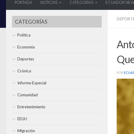
PORTADA
NOTICIAS
CATEGORIAS
ECUADOR NE
DEPORT
CATEGORÍAS
Política
Anto
Economía
Que
Deportes
Crónica
POR
ECUA
Informe Especial
Comunidad
Entretenimiento
EEUU
Migración