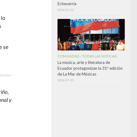
Echeverría
2026-07-22
 lo
s
e se
COMUNIDAD
TODAS LAS NOTICIAS
/
La música, arte y literatura de
Ecuador protagonizan la 31ª edición
de La Mar de Músicas
Balaidos
2026-07-15
iño,
onal y