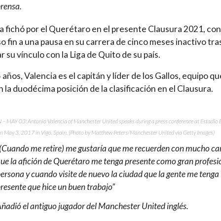
rensa.
a fichó por el Querétaro en el presente Clausura 2021, con
o fin a una pausa en su carrera de cinco meses inactivo tra
r su vínculo con la Liga de Quito de su país.
 años, Valencia es el capitán y líder de los Gallos, equipo qu
n la duodécima posición de la clasificación en el Clausura.
 – MAY 03: Antonio Valencia of Manchester United speaks during a press conference at Estadio 
n May 3, 2017 in Vigo, Spain. (Photo by Matthew Peters/Manchester United via Getty Images)
(Cuando me retire) me gustaría que me recuerden con mucho car
ue la afición de Querétaro me tenga presente como gran profesi
ersona y cuando visite de nuevo la ciudad que la gente me tenga
resente que hice un buen trabajo”
ñadió el antiguo jugador del Manchester United inglés.