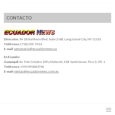
CONTACTO
Dirección:
34-18 Northern Blvd, Suite 2/6B, Long Island City, NY 11101
Teléfonos:
(718) 205-7014
semanario@ecuadornews.us
E-mail:
En Ecuador
Guayaquil:
Av. 9 de Octubre 109 y Malecón, Edif. Santistevan, Piso 3, Ofi. 1
Teléfonos:
+593 993683742
ventas@ecuadornews.com.ec
E-mail: