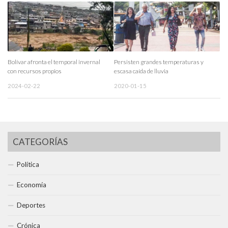
Bolívar afronta el temporal invernal
Persisten grandes temperaturas y
con recursos propios
escasa caída de lluvia
2024-02-22
2020-01-15
CATEGORÍAS
Política
Economía
Deportes
Crónica