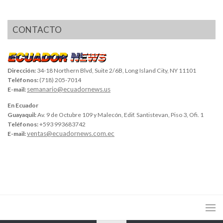
CONTACTO
Dirección:
34-18 Northern Blvd, Suite 2/6B, Long Island City, NY 11101
Teléfonos:
(718) 205-7014
semanario@ecuadornews.us
E-mail:
En Ecuador
Guayaquil:
Av. 9 de Octubre 109 y Malecón, Edif. Santistevan, Piso 3, Ofi. 1
Teléfonos:
+593 993683742
ventas@ecuadornews.com.ec
E-mail: