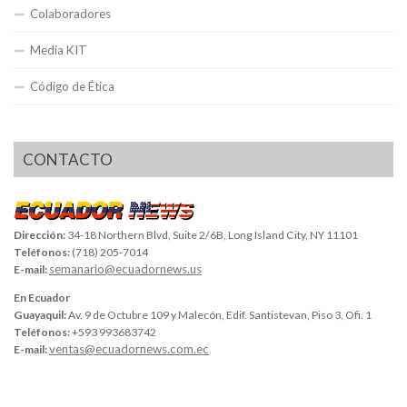
Colaboradores
Media KIT
Código de Ética
CONTACTO
Dirección:
34-18 Northern Blvd, Suite 2/6B, Long Island City, NY 11101
Teléfonos:
(718) 205-7014
semanario@ecuadornews.us
E-mail:
En Ecuador
Guayaquil:
Av. 9 de Octubre 109 y Malecón, Edif. Santistevan, Piso 3, Ofi. 1
Teléfonos:
+593 993683742
ventas@ecuadornews.com.ec
E-mail: