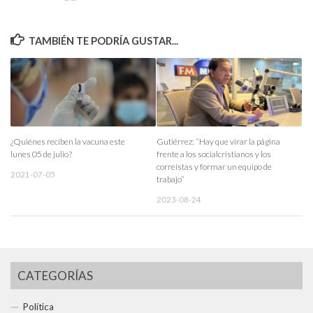
TAMBIÉN TE PODRÍA GUSTAR...
¿Quiénes reciben la vacuna este
Gutiérrez: “Hay que virar la página
lunes 05 de julio?
frente a los socialcristianos y los
correístas y formar un equipo de
2021-07-05
trabajo”
2023-08-24
CATEGORÍAS
Política