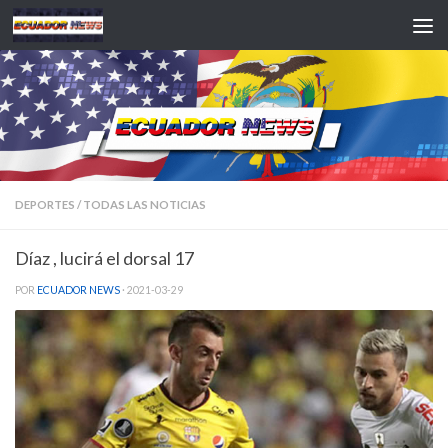
Saltar al contenido
DEPORTES
/
TODAS LAS NOTICIAS
Díaz , lucirá el dorsal 17
POR
ECUADOR NEWS
·
2021-03-29