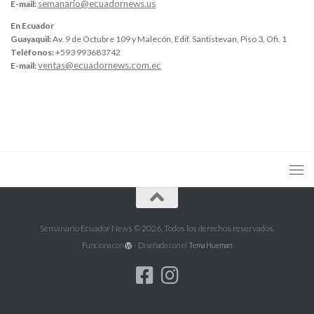
semanario@ecuadornews.us
E-mail:
En Ecuador
Guayaquil:
Av. 9 de Octubre 109 y Malecón, Edif. Santistevan, Piso 3, Ofi. 1
Teléfonos:
+593 993683742
ventas@ecuadornews.com.ec
E-mail:
Semanario Ecuador News © 2026. Todos los derechos reservados.
Funciona con
- Diseñado con el
Tema Hueman