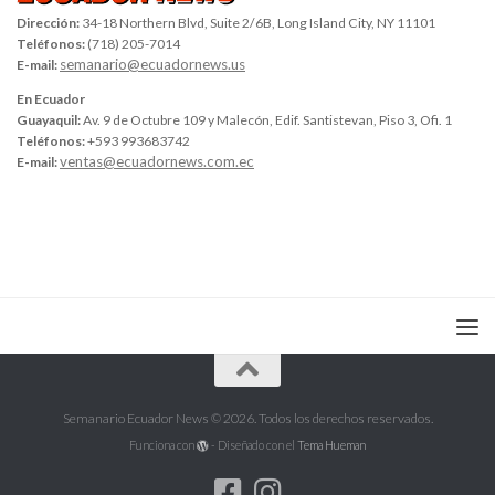
Dirección:
34-18 Northern Blvd, Suite 2/6B, Long Island City, NY 11101
Teléfonos:
(718) 205-7014
semanario@ecuadornews.us
E-mail:
En Ecuador
Guayaquil:
Av. 9 de Octubre 109 y Malecón, Edif. Santistevan, Piso 3, Ofi. 1
Teléfonos:
+593 993683742
ventas@ecuadornews.com.ec
E-mail:
Semanario Ecuador News © 2026. Todos los derechos reservados.
Funciona con
- Diseñado con el
Tema Hueman