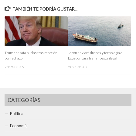
TAMBIÉN TE PODRÍA GUSTAR...
Trump desata burlas tras reacción
Japón enviará drones y tecnología a
por rechazo
Ecuador para frenar pesca ilegal
2019-03-15
2026-01-07
CATEGORÍAS
Política
Economía