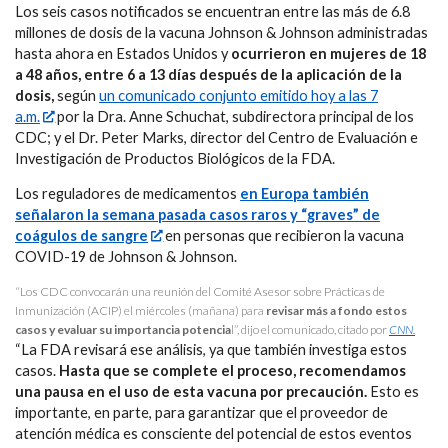
Los seis casos notificados se encuentran entre las más de 6.8
millones de dosis de la vacuna Johnson & Johnson administradas
hasta ahora en Estados Unidos y
ocurrieron en mujeres de 18
a 48 años, entre 6 a 13 días después de la aplicación de la
dosis,
según
un comunicado conjunto emitido hoy a las 7
a.m.
por la Dra. Anne Schuchat, subdirectora principal de los
CDC; y el Dr. Peter Marks, director del Centro de Evaluación e
Investigación de Productos Biológicos de la FDA.
Los reguladores de medicamentos
en Europa también
señalaron la semana pasada casos raros y “graves” de
coágulos de sangre
en personas que recibieron la vacuna
COVID-19 de Johnson & Johnson.
“Los CDC convocarán una reunión del Comité Asesor sobre Prácticas de
Inmunización (ACIP) el miércoles (mañana) para
revisar más a fondo estos
casos y evaluar su importancia potencia
l”, dijo el comunicado, citado por
CNN.
“La FDA revisará ese análisis, ya que también investiga estos
casos.
Hasta que se complete el proceso, recomendamos
una pausa en el uso de esta vacuna por precaución.
Esto es
importante, en parte, para garantizar que el proveedor de
atención médica es consciente del potencial de estos eventos