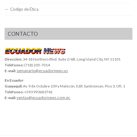
Código de Ética
CONTACTO
Dirección:
34-18 Northern Blvd, Suite 2/6B, Long Island City, NY 11101
Teléfonos:
(718) 205-7014
semanario@ecuadornews.us
E-mail:
En Ecuador
Guayaquil:
Av. 9 de Octubre 109 y Malecón, Edif. Santistevan, Piso 3, Ofi. 1
Teléfonos:
+593 993683742
ventas@ecuadornews.com.ec
E-mail: