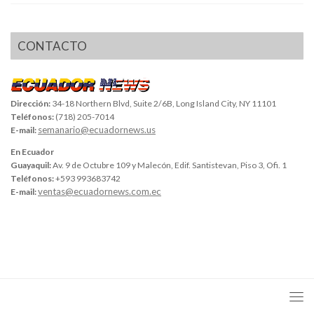
CONTACTO
Dirección:
34-18 Northern Blvd, Suite 2/6B, Long Island City, NY 11101
Teléfonos:
(718) 205-7014
semanario@ecuadornews.us
E-mail:
En Ecuador
Guayaquil:
Av. 9 de Octubre 109 y Malecón, Edif. Santistevan, Piso 3, Ofi. 1
Teléfonos:
+593 993683742
ventas@ecuadornews.com.ec
E-mail: