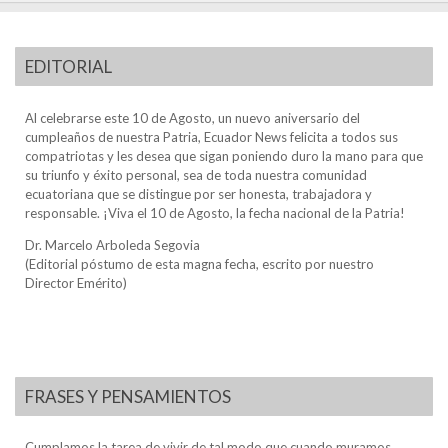
EDITORIAL
Al celebrarse este 10 de Agosto, un nuevo aniversario del
cumpleaños de nuestra Patria, Ecuador News felicita a todos sus
compatriotas y les desea que sigan poniendo duro la mano para que
su triunfo y éxito personal, sea de toda nuestra comunidad
ecuatoriana que se distingue por ser honesta, trabajadora y
responsable. ¡Viva el 10 de Agosto, la fecha nacional de la Patria!
Dr. Marcelo Arboleda Segovia
(Editorial póstumo de esta magna fecha, escrito por nuestro
Director Emérito)
FRASES Y PENSAMIENTOS
Cumplamos la tarea de vivir de tal modo que cuando muramos,