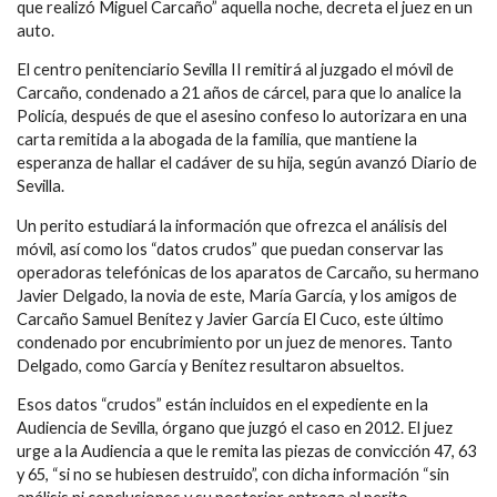
que realizó Miguel Carcaño” aquella noche, decreta el juez en un
auto.
El centro penitenciario Sevilla II remitirá al juzgado el móvil de
Carcaño, condenado a 21 años de cárcel, para que lo analice la
Policía, después de que el asesino confeso lo autorizara en una
carta remitida a la abogada de la familia, que mantiene la
esperanza de hallar el cadáver de su hija, según avanzó Diario de
Sevilla.
Un perito estudiará la información que ofrezca el análisis del
móvil, así como los “datos crudos” que puedan conservar las
operadoras telefónicas de los aparatos de Carcaño, su hermano
Javier Delgado, la novia de este, María García, y los amigos de
Carcaño Samuel Benítez y Javier García El Cuco, este último
condenado por encubrimiento por un juez de menores. Tanto
Delgado, como García y Benítez resultaron absueltos.
Esos datos “crudos” están incluidos en el expediente en la
Audiencia de Sevilla, órgano que juzgó el caso en 2012. El juez
urge a la Audiencia a que le remita las piezas de convicción 47, 63
y 65, “si no se hubiesen destruido”, con dicha información “sin