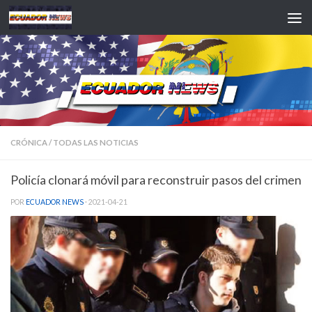
Saltar al contenido
CRÓNICA
/
TODAS LAS NOTICIAS
Policía clonará móvil para reconstruir pasos del crimen
POR
ECUADOR NEWS
·
2021-04-21