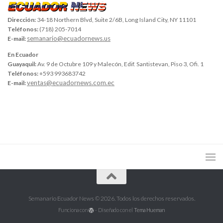
Dirección:
34-18 Northern Blvd, Suite 2/6B, Long Island City, NY 11101
Teléfonos:
(718) 205-7014
semanario@ecuadornews.us
E-mail:
En Ecuador
Guayaquil:
Av. 9 de Octubre 109 y Malecón, Edif. Santistevan, Piso 3, Ofi. 1
Teléfonos:
+593 993683742
ventas@ecuadornews.com.ec
E-mail:
Semanario Ecuador News © 2026. Todos los derechos reservados.
Funciona con
- Diseñado con el
Tema Hueman