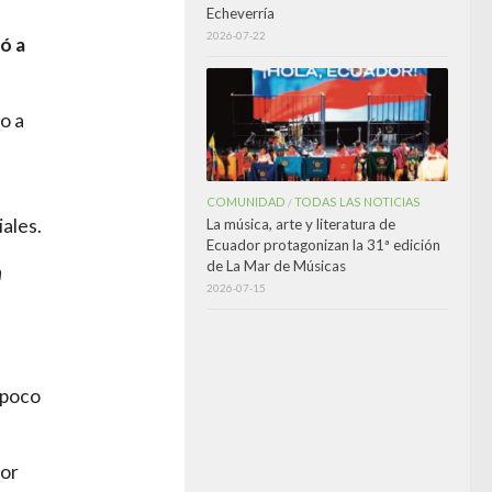
Echeverría
2026-07-22
ó a
o a
COMUNIDAD
TODAS LAS NOTICIAS
/
iales.
La música, arte y literatura de
Ecuador protagonizan la 31ª edición
de La Mar de Músicas
n
2026-07-15
 poco
dor