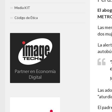
Media KIT
El abog
METRO 
Código de Ética
Las men
dos muj
La aler
autobús
“
c
M
Las ado
“aturdid
El padr