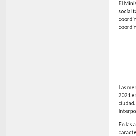
El Mini
social 
coordin
coordin
Las men
2021 en
ciudad. 
Interpo
En las 
caracte