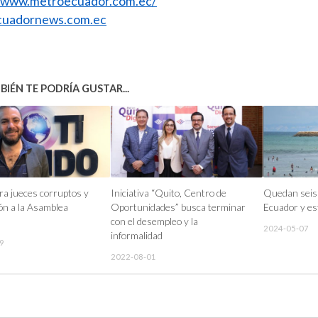
//www.metroecuador.com.ec/
uadornews.com.ec
IÉN TE PODRÍA GUSTAR...
ara jueces corruptos y
Iniciativa “Quito, Centro de
Quedan seis 
ión a la Asamblea
Oportunidades” busca terminar
Ecuador y est
con el desempleo y la
2024-05-07
informalidad
9
2022-08-01