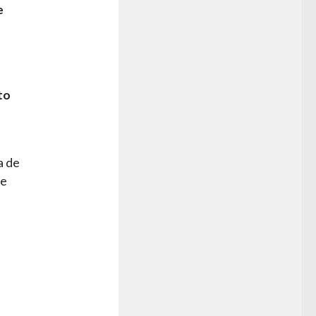
e
to
a de
te