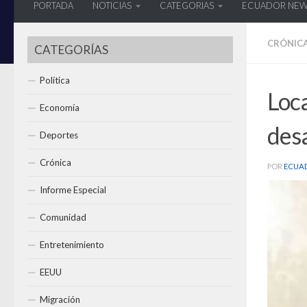
PORTADA
NOTICIAS
CATEGORIAS
ECUADOR NE
CRÓNIC
CATEGORÍAS
Política
Loca
Economía
des
Deportes
Crónica
POR
ECUA
Informe Especial
Comunidad
Entretenimiento
EEUU
Migración