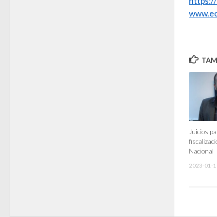
https:
www.ec
TAMB
Juicios p
fiscalizac
Nacional
2023-01-1