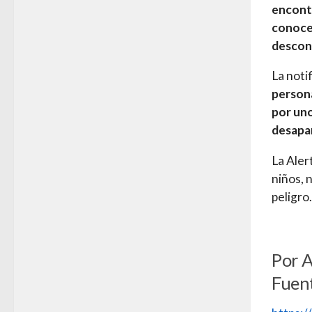
encontr
conoce 
descon
La noti
persona
por uno
desapar
La Aler
niños, 
peligro.
Por 
Fuen