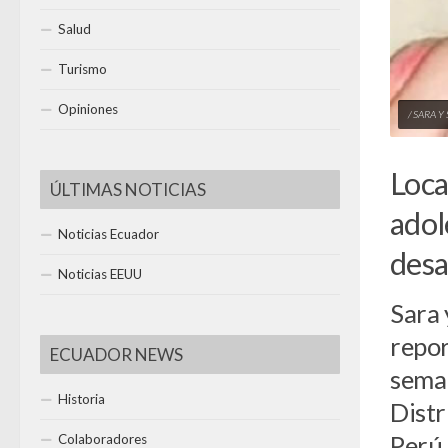
Salud
Turismo
Opiniones
/ SARA 
Loca
ÚLTIMAS NOTICIAS
adol
Noticias Ecuador
desa
Noticias EEUU
Sara 
repor
ECUADOR NEWS
seman
Historia
Distr
Perú.
Colaboradores