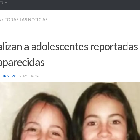
WS
A
/
TODAS LAS NOTICIAS
lizan a adolescentes reportada
aparecidas
DOR NEWS
·
2021-04-26