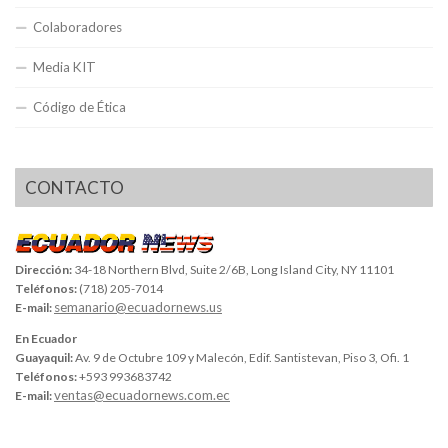
Colaboradores
Media KIT
Código de Ética
CONTACTO
Dirección:
34-18 Northern Blvd, Suite 2/6B, Long Island City, NY 11101
Teléfonos:
(718) 205-7014
semanario@ecuadornews.us
E-mail:
En Ecuador
Guayaquil:
Av. 9 de Octubre 109 y Malecón, Edif. Santistevan, Piso 3, Ofi. 1
Teléfonos:
+593 993683742
ventas@ecuadornews.com.ec
E-mail: