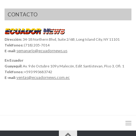
CONTACTO
Dirección:
34-18 Northern Blvd, Suite 2/6B, Long Island City, NY 11101
Teléfonos:
(718) 205-7014
semanario@ecuadornews.us
E-mail:
En Ecuador
Guayaquil:
Av. 9 de Octubre 109 y Malecón, Edif. Santistevan, Piso 3, Ofi. 1
Teléfonos:
+593 993683742
ventas@ecuadornews.com.ec
E-mail: