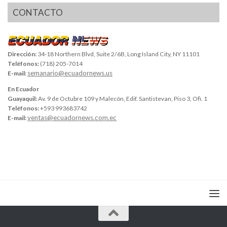
CONTACTO
Dirección:
34-18 Northern Blvd, Suite 2/6B, Long Island City, NY 11101
Teléfonos:
(718) 205-7014
semanario@ecuadornews.us
E-mail:
En Ecuador
Guayaquil:
Av. 9 de Octubre 109 y Malecón, Edif. Santistevan, Piso 3, Ofi. 1
Teléfonos:
+593 993683742
ventas@ecuadornews.com.ec
E-mail: