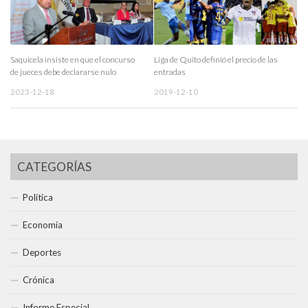
Saquicela insiste en que el concurso
Liga de Quito definió el precio de las
de jueces debe declararse nulo
entradas
2023-12-18
2019-12-10
CATEGORÍAS
Política
Economía
Deportes
Crónica
Informe Especial