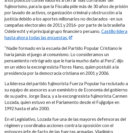
a los políticos conservadores a cerrar filas con la líder del
fujimorismo, para la que la Fiscalía pide más de 30 años de prisión
por lavado de activos, organización criminal y obstrucción a la
justicia debido a los aportes millonarios no declarados -en sus
campañas electorales de 2011 y 2016- por parte de la brasileña
Odebrecht y el principal grupo financiero peruano.
Castillo lidera
hasta ahora todas las encuestas.
“Nadie formado en la escuela del Partido Popular Cristiano le
haría jamás el juego al comunismo. Lo consideramos un
pensamiento retrógrado que le haría mucho daño al Perú”, dijo
en un vídeo la excongresista Flores Nano, quien postuló a la
presidencia por la democracia cristiana en 2001 y 2006.
La lideresa del partido fujimorista Fuerza Popular ha reclutado a
su equipo de asesores a un exministro de Economía del gobierno
de su padre, Jorge Baca, y a la excongresista fujimorista Carmen
Lozada, quien estuvo en el Parlamento desde el Fujigolpe en
1992 hasta el año 2000.
En el Legislativo, Lozada fue una de las mayores defensoras del
régimen y coordinaba acciones contra la oposición con el
entonces jefe de facto de las fuerzas armadas, Vladimiro