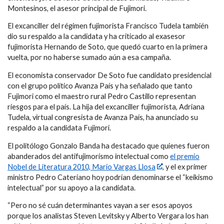
Montesinos, el asesor principal de Fujimori.
El excanciller del régimen fujimorista Francisco Tudela también
dio su respaldo a la candidata y ha criticado al exasesor
fujimorista Hernando de Soto, que quedó cuarto en la primera
vuelta, por no haberse sumado aún a esa campaña.
El economista conservador De Soto fue candidato presidencial
con el grupo político Avanza País y ha señalado que tanto
Fujimori como el maestro rural Pedro Castillo representan
riesgos para el país. La hija del excanciller fujimorista, Adriana
Tudela, virtual congresista de Avanza País, ha anunciado su
respaldo a la candidata Fujimori.
El politólogo Gonzalo Banda ha destacado que quienes fueron
abanderados del antifujimorismo intelectual como
el premio
Nobel de Literatura 2010, Mario Vargas Llosa
, y el ex primer
ministro Pedro Cateriano hoy podrían denominarse el “keikismo
intelectual” por su apoyo a la candidata.
“Pero no sé cuán determinantes vayan a ser esos apoyos
porque los analistas Steven Levitsky y Alberto Vergara los han