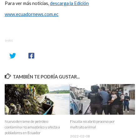
Para ver más noticias,
descarga la Edición
www.ecuadornews.com.ec
SHARE
TAMBIÉN TE PODRÍA GUSTAR...
Nuevo derrame de petróleo
Fiscalía no abrió proceso por
contamina río amazónico y afecta a
maltrato animal
pobladores en Ecuador
2022-02-08