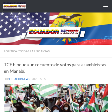
Saltar al contenido
POLÍTICA
/
TODAS LAS NOTICIAS
TCE bloquea un recuento de votos para asambleístas
en Manabí.
POR
ECUADOR NEWS
·
2021-05-05