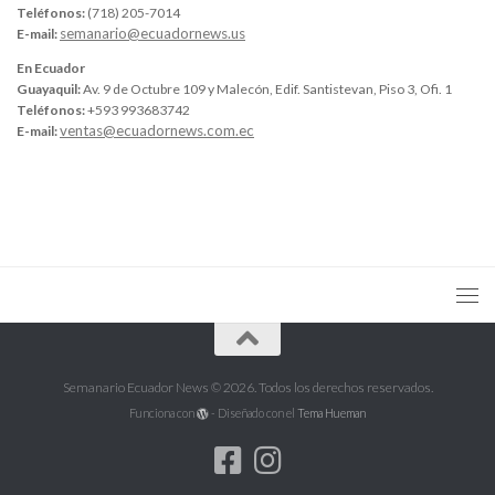
Teléfonos:
(718) 205-7014
semanario@ecuadornews.us
E-mail:
En Ecuador
Guayaquil:
Av. 9 de Octubre 109 y Malecón, Edif. Santistevan, Piso 3, Ofi. 1
Teléfonos:
+593 993683742
ventas@ecuadornews.com.ec
E-mail:
Semanario Ecuador News © 2026. Todos los derechos reservados.
Funciona con
- Diseñado con el
Tema Hueman