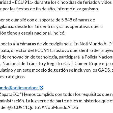
ridad – ECU 911- durante los cinco días de feriado vividos
 por las fiestas de fin de año, informó el organismo.
bor se cumplió con el soporte de 5 848 cámaras de
gilancia desde los 16 centros y salas operativas que la
ión tiene a escala nacional, indicó.
pecto a la cámaras de videovigilancia, En NotiMundo Al Dí
pata, director del ECU 911, sostuvo que, dentro del proye
l de renovación de tecnología, participará la Policía Naciona
 Nacional de Tránsito y Registro Civil. Comentó que el pr
ulatino y en este modelo de gestión se incluyen los GADS,
 estratégicos.
undo@notimundoec
apataEC: “Hemos cumplido con todos los requisitos que 
dministración. La luz verde de parte de los ministerios que 
o del @ECU911Quito”. #NotiMundoAlDía