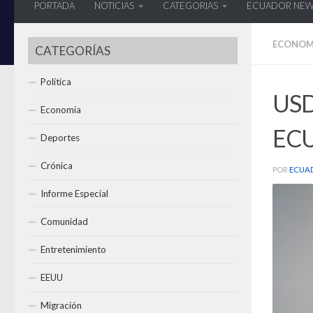
PORTADA
NOTICIAS
CATEGORIAS
ECUADOR NE
ECONOM
CATEGORÍAS
Política
USD 
Economía
ECU
Deportes
Crónica
POR
ECUA
Informe Especial
Comunidad
Entretenimiento
EEUU
Migración