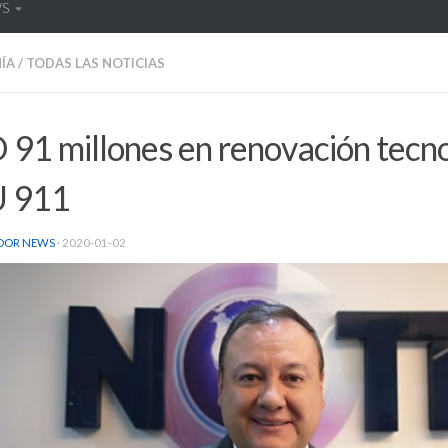
WS
ÍA
/
TODAS LAS NOTICIAS
91 millones en renovación tecno
 911
DOR NEWS
·
2020-01-02