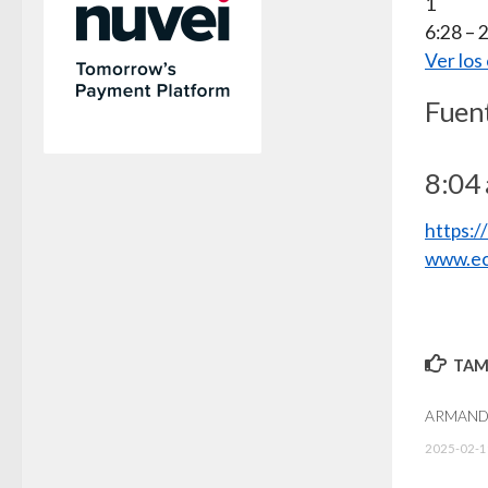
1
6:28 – 
Ver lo
Fuen
8:04 
https:
www.ec
TAMB
ARMAND
2025-02-1