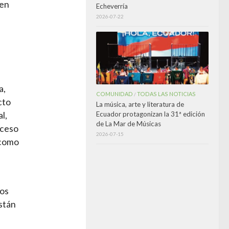
 en
Echeverría
2026-07-22
a,
COMUNIDAD
TODAS LAS NOTICIAS
/
cto
La música, arte y literatura de
Ecuador protagonizan la 31ª edición
l,
de La Mar de Músicas
oceso
2026-07-15
 como
nos
están