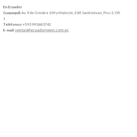
En Ecuador
Guayaquil:
Av. 9 de Octubre 109 y Malecón, Edif. Santistevan, Piso 3, Ofi.
1
Teléfonos:
+593 993683742
ventas@ecuadornews.com.ec
E-mail: