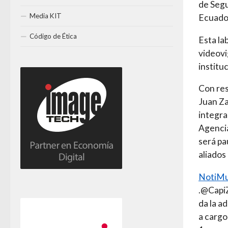
de Segu
Media KIT
Ecuador
Código de Ética
Esta la
videovi
instituc
Con res
Juan Za
integra
Agencia
será pa
aliados
NotiM
.@CapiZ
da la a
a carg