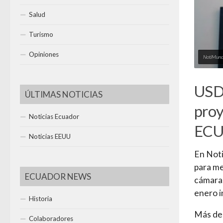
Salud
Turismo
Opiniones
NotiMund
USD 
ÚLTIMAS NOTICIAS
proy
Noticias Ecuador
ECU
Noticias EEUU
En Noti
para me
ECUADOR NEWS
cámaras
enero i
Historia
Más de 
Colaboradores