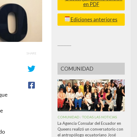
en PDF
Ediciones anteriores
_________
SHARE
COMUNIDAD
 que
de
COMUNIDAD
TODAS LAS NOTICIAS
/
La Agencia Consular del Ecuador en
Queens realizó un conversatorio con
ado
el antropólogo ecuatoriano José