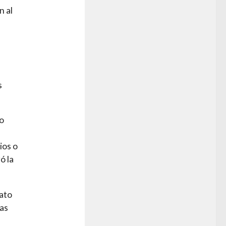
n al
s
to
ios o
ó la
rato
ras