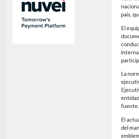
naciona
país, qu
El equi
documen
conduct
interna
partici
La norm
ejecuti
Ejecuti
entidad
fuente.
El actu
del man
emblem