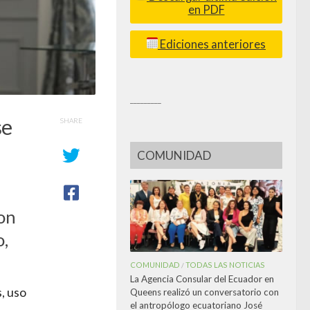
en PDF
Ediciones anteriores
_________
se
SHARE
COMUNIDAD
on
,
COMUNIDAD
TODAS LAS NOTICIAS
/
La Agencia Consular del Ecuador en
, uso
Queens realizó un conversatorio con
el antropólogo ecuatoriano José