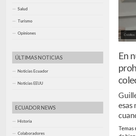
Salud
Turismo
Opiniones
Créditos
En n
ÚLTIMAS NOTICIAS
proh
Noticias Ecuador
cole
Noticias EEUU
Guill
esas 
ECUADOR NEWS
cuand
Historia
Temas r
Colaboradores