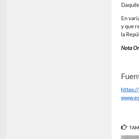
Daquile
En vari
y que r
la Repú
Nota Ori
Fuent
https:
www.ec
TAMB