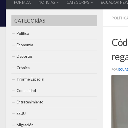
PORTADA
NOTICIAS
CATEGORIAS
ECUADOR NE
POLÍTIC
CATEGORÍAS
Política
Códi
Economía
rega
Deportes
Crónica
POR
ECUA
Informe Especial
Comunidad
Entretenimiento
EEUU
Migración