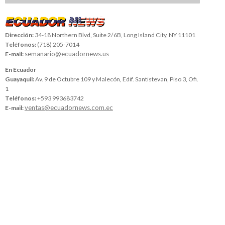
Dirección:
34-18 Northern Blvd, Suite 2/6B, Long Island City, NY 11101
Teléfonos:
(718) 205-7014
semanario@ecuadornews.us
E-mail:
En Ecuador
Guayaquil:
Av. 9 de Octubre 109 y Malecón, Edif. Santistevan, Piso 3, Ofi.
1
Teléfonos:
+593 993683742
ventas@ecuadornews.com.ec
E-mail: