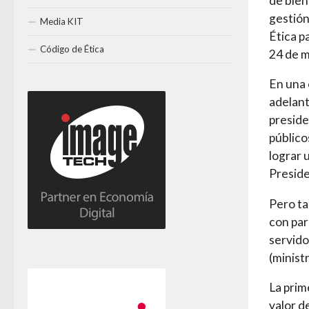
de bien
gestión
Media KIT
Ética p
Código de Ética
24 de m
En una 
adelant
preside
público
lograr 
Preside
Pero ta
con par
servido
(minist
La prim
valor d