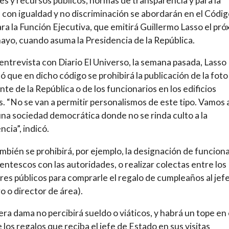
es y recursos públicos, normas de transparencia y para la
 con igualdad y no discriminación se abordarán en el Códig
ara la Función Ejecutiva, que emitirá
Guillermo Lasso el pró
ayo, cuando asuma la Presidencia de la República
.
entrevista con Diario El Universo, la semana pasada, Lasso
ó que en dicho código se prohibirá la publicación de la foto
nte de la República o de los funcionarios en los edificios
s. “No se van a permitir personalismos de este tipo. Vamos 
una sociedad democrática donde no se rinda culto a la
ncia”, indicó.
mbién se prohibirá, por ejemplo, la designación de funcion
entescos con las autoridades, o realizar colectas entre los
res públicos para comprarle el regalo de cumpleaños al jef
ro o director de área).
era dama no percibirá sueldo o viáticos, y habrá un tope en 
e los regalos que reciba el jefe de Estado en sus visitas