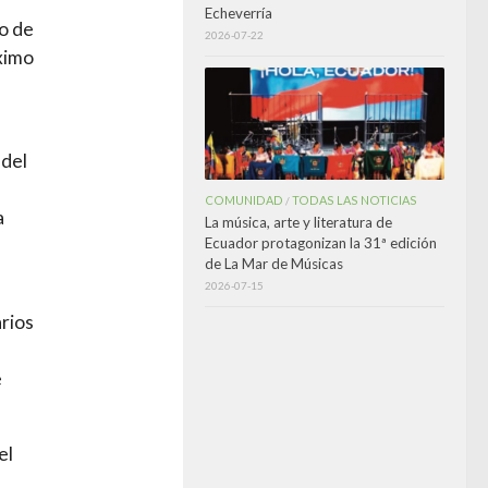
Echeverría
o de
2026-07-22
ximo
 del
COMUNIDAD
TODAS LAS NOTICIAS
/
a
La música, arte y literatura de
Ecuador protagonizan la 31ª edición
de La Mar de Músicas
2026-07-15
arios
e
el