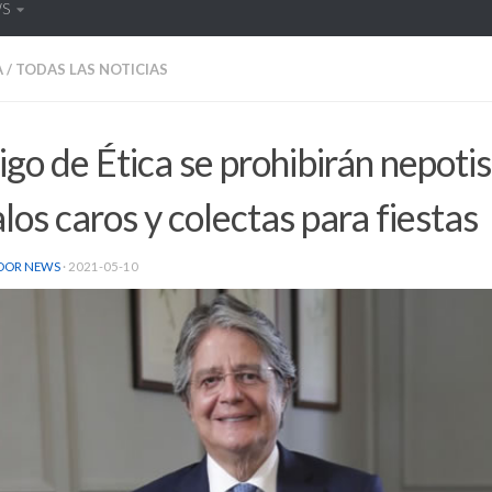
WS
A
/
TODAS LAS NOTICIAS
go de Ética se prohibirán nepoti
los caros y colectas para fiestas
DOR NEWS
·
2021-05-10