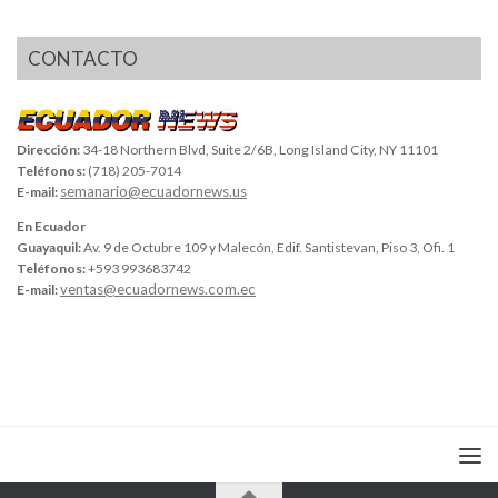
CONTACTO
Dirección:
34-18 Northern Blvd, Suite 2/6B, Long Island City, NY 11101
Teléfonos:
(718) 205-7014
semanario@ecuadornews.us
E-mail:
En Ecuador
Guayaquil:
Av. 9 de Octubre 109 y Malecón, Edif. Santistevan, Piso 3, Ofi. 1
Teléfonos:
+593 993683742
ventas@ecuadornews.com.ec
E-mail: