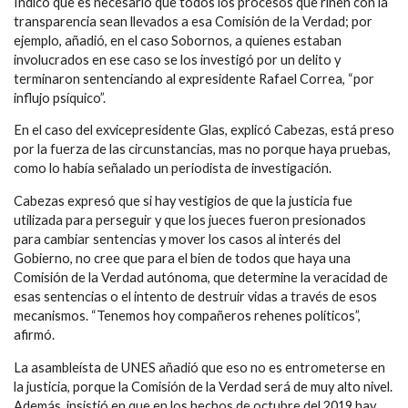
Indicó que es necesario que todos los procesos que riñen con la
transparencia sean llevados a esa Comisión de la Verdad; por
ejemplo, añadió, en el caso Sobornos, a quienes estaban
involucrados en ese caso se los investigó por un delito y
terminaron sentenciando al expresidente Rafael Correa, “por
influjo psíquico”.
En el caso del exvicepresidente Glas, explicó Cabezas, está preso
por la fuerza de las circunstancias, mas no porque haya pruebas,
como lo había señalado un periodista de investigación.
Cabezas expresó que si hay vestigios de que la justicia fue
utilizada para perseguir y que los jueces fueron presionados
para cambiar sentencias y mover los casos al interés del
Gobierno, no cree que para el bien de todos que haya una
Comisión de la Verdad autónoma, que determine la veracidad de
esas sentencias o el intento de destruir vidas a través de esos
mecanismos. “Tenemos hoy compañeros rehenes políticos”,
afirmó.
La asambleísta de UNES añadió que eso no es entrometerse en
la justicia, porque la Comisión de la Verdad será de muy alto nivel.
Además, insistió en que en los hechos de octubre del 2019 hay