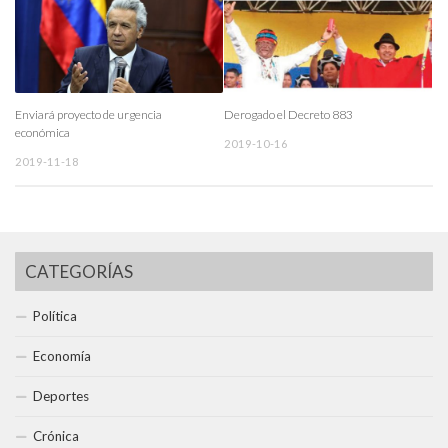
Enviará proyecto de urgencia
Derogado el Decreto 883
económica
2019-10-16
2019-11-18
CATEGORÍAS
Política
Economía
Deportes
Crónica