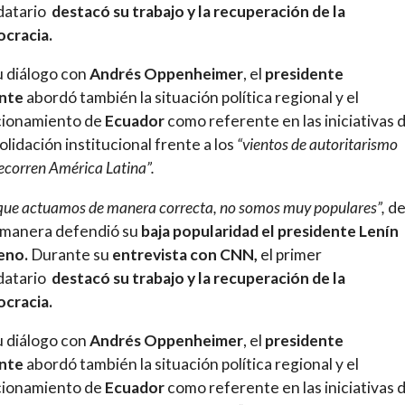
atario
destacó su trabajo y la recuperación de la
cracia.
u diálogo con
Andrés Oppenheimer
, el
presidente
ente
abordó también la situación política regional y el
cionamiento de
Ecuador
como referente en las iniciativas 
lidación institucional frente a los
“vientos de autoritarismo
ecorren América Latina”.
que actuamos de manera correcta, no somos muy populares”,
d
 manera defendió su
baja popularidad el presidente Lenín
eno.
Durante su
entrevista con CNN,
el primer
atario
destacó su trabajo y la recuperación de la
cracia.
u diálogo con
Andrés Oppenheimer
, el
presidente
ente
abordó también la situación política regional y el
cionamiento de
Ecuador
como referente en las iniciativas 