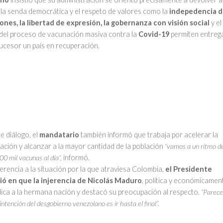
a la senda democrática y el respeto de valores como la
indepedencia 
ones, la libertad de expresión, la gobernanza con visión social
y el
o del proceso de vacunación masiva contra la
Covid-19
permiten entreg
sucesor un país en recuperación.
e diálogo, el
mandatario
también informó que trabaja por acelerar la
lación y alcanzar a la mayor cantidad de la población
“vamos a un ritmo d
00 mil vacunas al día”,
informó.
erencia a la situación por la que atraviesa Colombia,
el Presidente
tió en que la injerencia de Nicolás Maduro
, política y económicamen
dica a la hermana nación y destacó su preocupación al respecto.
“Parece
intención del desgobierno venezolano es ir hasta el final”.