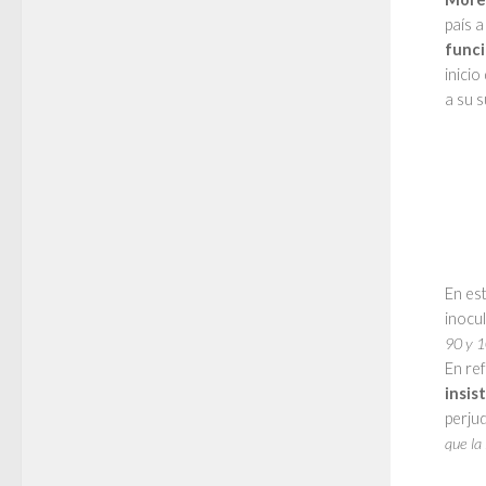
país 
funci
inici
a su 
En est
inocu
90 y 1
En ref
insis
perju
que la 