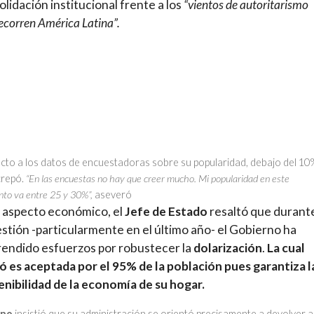
lidación institucional frente a los
“vientos de autoritarismo
ecorren América Latina”.
cto a los datos de encuestadoras sobre su popularidad, debajo del 10
crepó.
“En las encuestas no hay que creer mucho. Mi popularidad en este
o va entre 25 y 30%”,
aseveró
l aspecto económico, el
Jefe de Estado
resaltó que durant
estión -particularmente en el último año- el Gobierno ha
endido esfuerzos por robustecer la
dolarización
.
La cual
có es aceptada por el 95% de la población pues garantiza l
enibilidad de la economía de su hogar.
no
insistió que su administración se orientó precisamente a devolver a