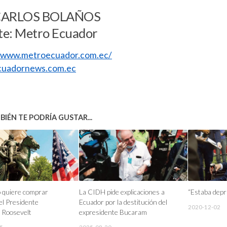
CARLOS BOLAÑOS
te: Metro Ecuador
//www.metroecuador.com.ec/
uadornews.com.ec
IÉN TE PODRÍA GUSTAR...
o quiere comprar
La CIDH pide explicaciones a
“Estaba depr
el Presidente
Ecuador por la destitución del
2020-12-02
 Roosevelt
expresidente Bucaram