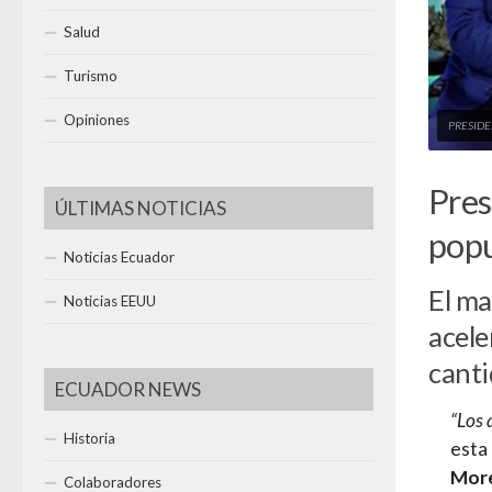
Salud
Turismo
Opiniones
PRESIDE
Pres
ÚLTIMAS NOTICIAS
popu
Noticias Ecuador
El ma
Noticias EEUU
acele
canti
ECUADOR NEWS
“Los 
Historia
esta
Mor
Colaboradores