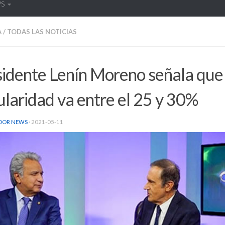
WS
A
/
TODAS LAS NOTICIAS
sidente Lenín Moreno señala que
laridad va entre el 25 y 30%
DOR NEWS
·
2021-05-11