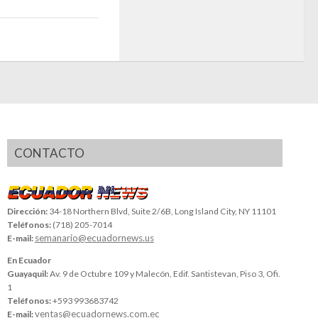
CONTACTO
Dirección:
34-18 Northern Blvd, Suite 2/6B, Long Island City, NY 11101
Teléfonos:
(718) 205-7014
semanario@ecuadornews.us
E-mail:
En Ecuador
Guayaquil:
Av. 9 de Octubre 109 y Malecón, Edif. Santistevan, Piso 3, Ofi.
1
Teléfonos:
+593 993683742
ventas@ecuadornews.com.ec
E-mail: