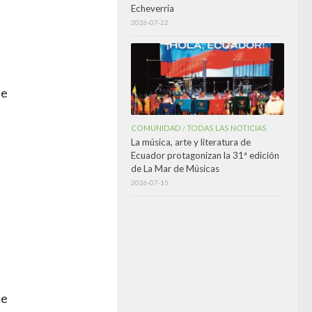
Echeverría
2026-07-22
de
COMUNIDAD
TODAS LAS NOTICIAS
/
La música, arte y literatura de
Ecuador protagonizan la 31ª edición
e
de La Mar de Músicas
2026-07-15
de