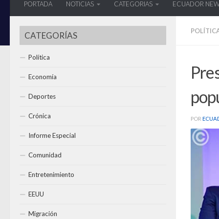
PORTADA
NOTICIAS
CATEGORIAS
ECUADOR NE
POLÍTIC
CATEGORÍAS
Política
Pre
Economía
popu
Deportes
Crónica
POR
ECUA
Informe Especial
Comunidad
Entretenimiento
EEUU
Migración