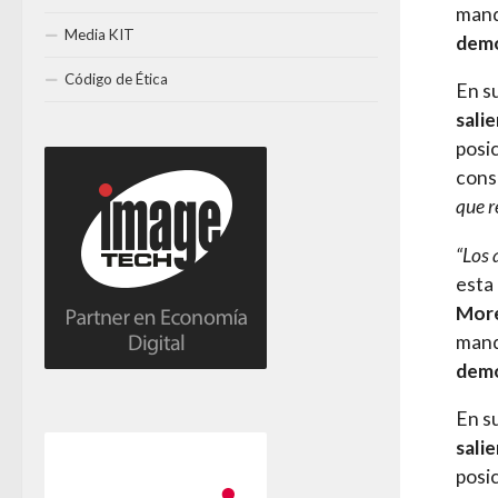
mand
Media KIT
demo
Código de Ética
En s
sali
posi
conso
que r
“Los 
esta
Mor
mand
demo
En s
sali
posi