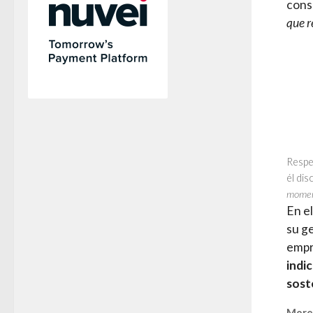
conso
que r
Respe
él dis
moment
En e
su g
empr
indi
sost
More