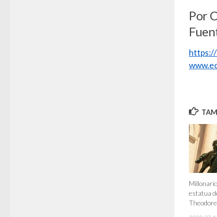
Por 
Fuen
https:
www.ec
TAMB
Millonari
estatua d
Theodore