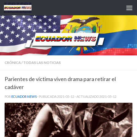
Saltar al contenido
CRÓNICA
/
TODAS LAS NOTICIAS
Parientes de víctima viven drama para retirar el
cadáver
POR
ECUADOR NEWS
· PUBLICADA
2021-05-12
· ACTUALIZADO
2021-05-12