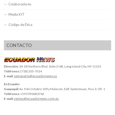
Colaboradores
Media KIT
Código de Ética
CONTACTO
Dirección:
34-18 Northern Blvd, Suite 2/6B, Long Island City, NY 11101
Teléfonos:
(718) 205-7014
semanario@ecuadornews.us
E-mail:
En Ecuador
Guayaquil:
Av. 9 de Octubre 109 y Malecón, Edif. Santistevan, Piso 3, Ofi. 1
Teléfonos:
+593 993683742
ventas@ecuadornews.com.ec
E-mail: