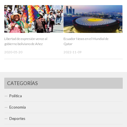
Libertad de expresión vence al
Ecuador News en el Mundial de
gobierno boliviano de Añez
Qatar
2020-05-20
2022-11-09
CATEGORÍAS
Política
Economía
Deportes