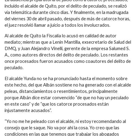
incluido el alcalde de Quito, por el delito de peculado, s
e realizó
vía telemática durante cinco días.
Y finalmente, en la madrugada
del viernes 30 de abril pasado, después de más de catorce horas,
el juez resolvió llamar a juicio a todos los involucrados.
Al alcalde de Quito la Fiscalía lo acusó en calidad de autor
mediato; mientras que a Lenín Mantilla, exsecretario
de Salud del
DMQ, y Juan Alejandro Vinelli, gerente de la
empresa Salumed S.
A., como autores directos del delito de peculado. Los restantes
once procesados fueron acusados como coautores del delito de
peculado.
El alcalde Yunda no se ha pronunciado hasta el momento sobre
este hecho, del que Albán sostiene no ha generado con el alcalde
peleas, distanciamientos o
resentimientos, principalmente
porque Albán dice estar convencido “de que
no hay un peculado
en este caso” y de “que los catorce procesados están
injustamente acusados”.
“Yo no me he peleado con el alcalde, ni estoy recomendando al
consejo que le saque. No va por ahí la cosa. Yo creo que las
condiciones en las que tenemos que trabajar los abogados