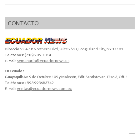
CONTACTO
Dirección:
34-18 Northern Blvd, Suite 2/6B, Long Island City, NY 11101
Teléfonos:
(718) 205-7014
semanario@ecuadornews.us
E-mail:
En Ecuador
Guayaquil:
Av. 9 de Octubre 109 y Malecón, Edif. Santistevan, Piso 3, Ofi. 1
Teléfonos:
+593 993683742
ventas@ecuadornews.com.ec
E-mail: