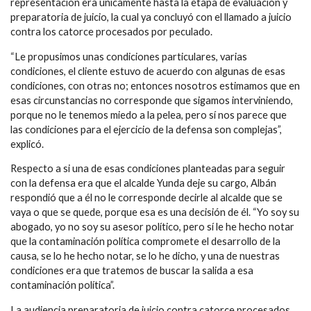
representación era únicamente hasta la etapa de evaluación y
preparatoria de juicio, la cual ya concluyó con el llamado a juicio
contra los catorce procesados por peculado.
“Le propusimos unas condiciones particulares, varias
condiciones, el cliente estuvo de acuerdo con algunas de esas
condiciones, con otras no; entonces nosotros estimamos que en
esas circunstancias no corresponde que sigamos interviniendo,
porque no le tenemos miedo a la pelea, pero sí nos parece
que
las condiciones para el ejercicio de la defensa
son complejas”,
explicó.
Respecto a si una de esas condiciones planteadas para seguir
con la defensa era que el alcalde Yunda deje su cargo,
Albán
respondió que a él no le corresponde decirle al alcalde
que se
vaya o que se quede, porque esa es una decisión de él. “Yo soy su
abogado, yo no soy su asesor político, pero sí le he hecho notar
que la contaminación política compromete el desarrollo de la
causa, se lo he hecho notar, se lo he dicho, y una de nuestras
condiciones era que tratemos de buscar la salida a esa
contaminación política”.
La audiencia preparatoria de juicio contra catorce procesados,