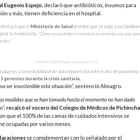
al Eugenio Espejo
, declaró que antibióticos, insumos para
ión y más, tienen deficiencia en el hospital.
destacó que el
Ministerio de Salud
prohíbe que se exija a los familiar
prar la medicación.
“Cómo nos prohíben si nosotros no tenemos con que aten
entes”.
Hospital Eugenio Espejo se declara en crisis
culparon a la inestabilidad de autoridades durante el año de pandemia;
 5 gerentes durante la crisis sanitaria.
va ser insostenible esta situación”,
sentenció Almagro.
las medidas que se han tomado hasta el momento no han dado
o”,
recalcó el vocero del Colegio de Médicos de Pichincha
on que el 100% de las camas de cuidados intensivos se
e ocupadas por varios meses.
laraciones
se complementan con lo señalado por el