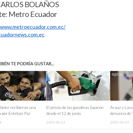
CARLOS BOLAÑOS
te: Metro Ecuador
//www.metroecuador.com.ec/
uadornews.com.ec
IÉN TE PODRÍA GUSTAR...
Bieler recibieron una
El precio de las gasolinas bajaron
Arauz y Las
 por Esteban Paz
desde el 12 de junio
denuncia de 
6
2023-06-12
2021-03-25