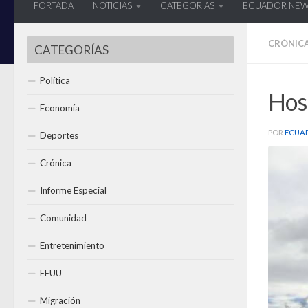
PORTADA
NOTICIAS
CATEGORIAS
ECUADOR NE
CRÓNIC
CATEGORÍAS
Política
Hosp
Economía
POR
ECUA
Deportes
Crónica
Informe Especial
Comunidad
Entretenimiento
EEUU
Migración