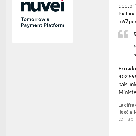
doctor
Pichinc
a 67 pe
R
P
Ecuado
402.59
país, m
Ministe
La cifra
llegó a 
con la en