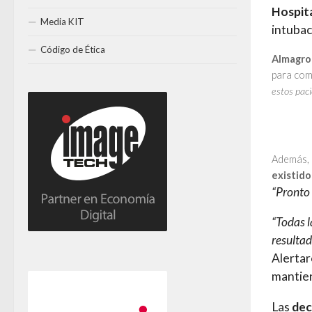
Hospit
Media KIT
intubac
Código de Ética
Almagro
para com
estos paci
Además, 
existido
“Pronto 
“Todas 
resultad
Alertar
mantien
Las
dec