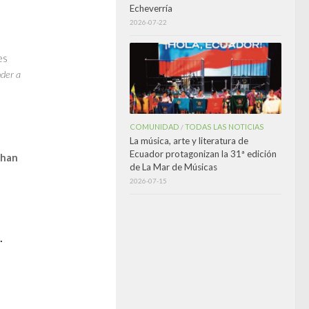
Echeverría
2026-07-22
es
der a
COMUNIDAD
TODAS LAS NOTICIAS
/
La música, arte y literatura de
Ecuador protagonizan la 31ª edición
han
de La Mar de Músicas
2026-07-15
.