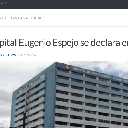
WS
A
/
TODAS LAS NOTICIAS
ital Eugenio Espejo se declara en
DOR NEWS
·
2021-05-14