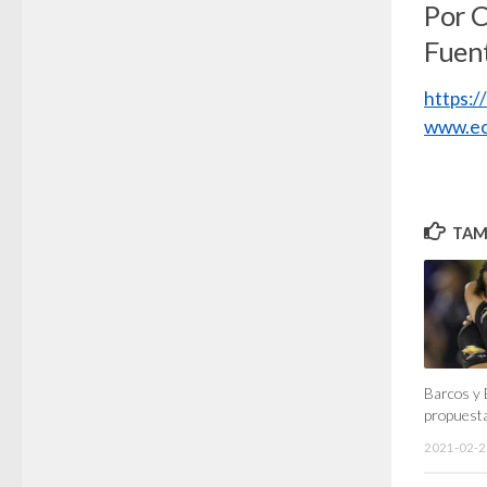
Por 
Fuen
https:
www.ec
TAMB
Barcos y 
propuesta
2021-02-2