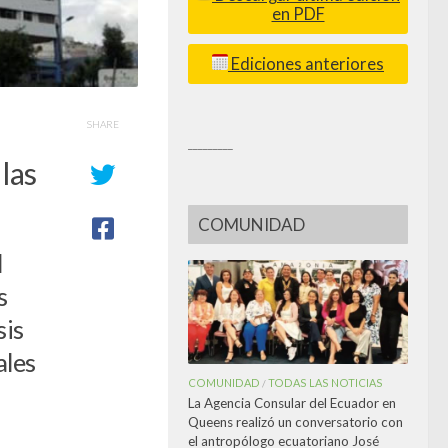
en PDF
Ediciones anteriores
SHARE
_________
las
COMUNIDAD
l
s
sis
ales
COMUNIDAD
TODAS LAS NOTICIAS
/
La Agencia Consular del Ecuador en
Queens realizó un conversatorio con
el antropólogo ecuatoriano José