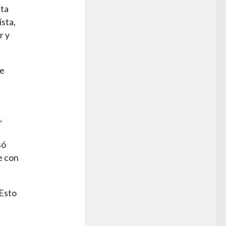
rta
ísta,
r y
le
,
só
e con
“Esto