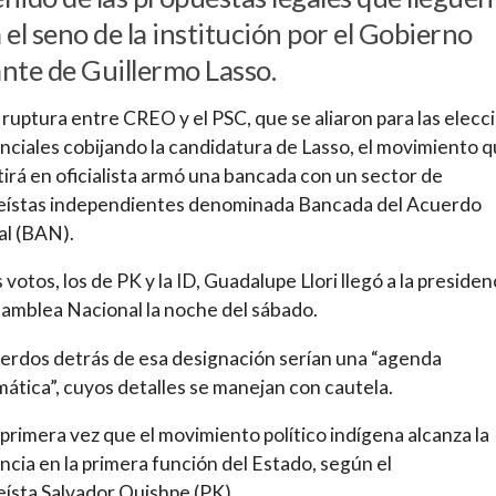
 el seno de la institución por el Gobierno
nte de Guillermo Lasso.
 ruptura entre CREO y el PSC, que se aliaron para las elecc
nciales cobijando la candidatura de Lasso, el movimiento q
irá en oficialista armó una bancada con un sector de
eístas independientes denominada Bancada del Acuerdo
al (BAN).
 votos, los de PK y la ID, Guadalupe Llori llegó a la presiden
samblea Nacional la noche del sábado.
erdos detrás de esa designación serían una “agenda
ática”, cuyos detalles se manejan con cautela.
a primera vez que el movimiento político indígena alcanza la
ncia en la primera función del Estado, según el
eísta
Salvador Quishpe (PK)
.