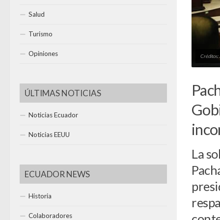
Salud
Turismo
Opiniones
Créditos:
Pach
ÚLTIMAS NOTICIAS
Gobi
Noticias Ecuador
inco
Noticias EEUU
La so
Pacha
ECUADOR NEWS
presi
Historia
respa
conte
Colaboradores