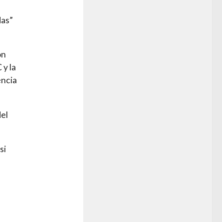
das”
ón
 y la
encia
del
si