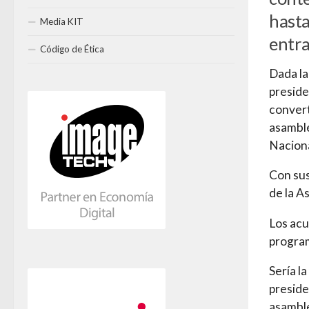
hasta
Media KIT
entra
Código de Ética
Dada la
preside
convert
asambl
Nacion
Con sus
de la A
Los acu
program
Sería l
preside
asambl