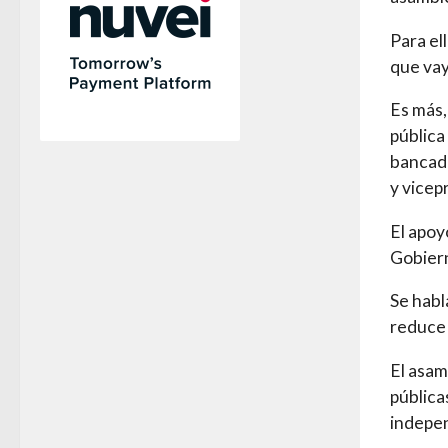
Para e
que vay
Es más,
pública
bancada
y vicep
El apoy
Gobiern
Se habl
reduce 
El asa
pública
indepen