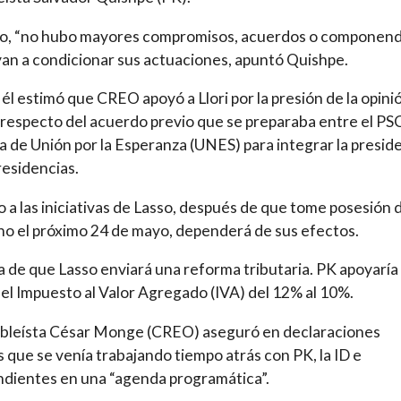
llo, “no hubo mayores compromisos, acuerdos o componen
an a condicionar sus actuaciones, apuntó Quishpe.
 él estimó que CREO apoyó a Llori por la presión de la opini
 respecto del acuerdo previo que se preparaba entre el PSC
 de Unión por la Esperanza (UNES) para integrar la presid
residencias.
o a las iniciativas de Lasso, después de que tome posesión 
o el próximo 24 de mayo, dependerá de sus efectos.
a de que Lasso enviará una reforma tributaria. PK apoyaría 
el Impuesto al Valor Agregado (IVA) del 12% al 10%.
mbleísta César Monge (CREO) aseguró en declaraciones
s que se venía trabajando tiempo atrás con PK, la ID e
dientes en una “agenda programática”.