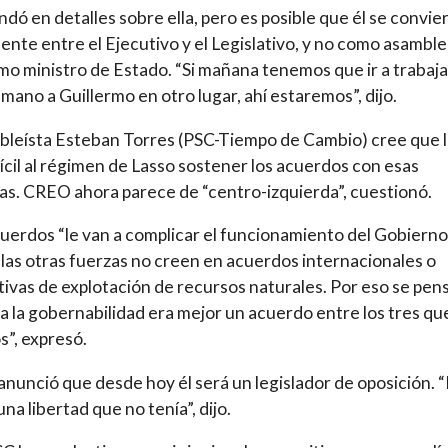
dó en detalles sobre ella, pero es posible que él se convie
uente entre el Ejecutivo y el Legislativo, y no como asamble
mo ministro de Estado. “Si mañana tenemos que ir a trabaja
a mano a Guillermo en otro lugar, ahí estaremos”, dijo.
bleísta Esteban Torres (PSC-Tiempo de Cambio) cree que 
fícil al régimen de Lasso sostener los acuerdos con esas
s. CREO ahora parece de “centro-izquierda”, cuestionó.
uerdos “le van a complicar el funcionamiento del Gobierno
las otras fuerzas no creen en acuerdos internacionales o
tivas de explotación de recursos naturales. Por eso se pen
a la gobernabilidad era mejor un acuerdo entre los tres qu
s”, expresó.
anunció que desde hoy él será un legislador de oposición. 
na libertad que no tenía”, dijo.