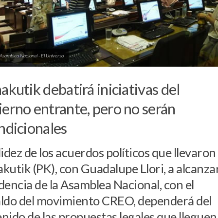
 Asamblea Nacional - El Universo
akutik debatirá iniciativas del
erno entrante, pero no serán
ndicionales
lidez de los acuerdos políticos que llevaron
kutik (PK), con Guadalupe Llori, a alcanzar
dencia de la Asamblea Nacional, con el
ldo del movimiento CREO, dependerá del
nido de las propuestas legales que lleguen