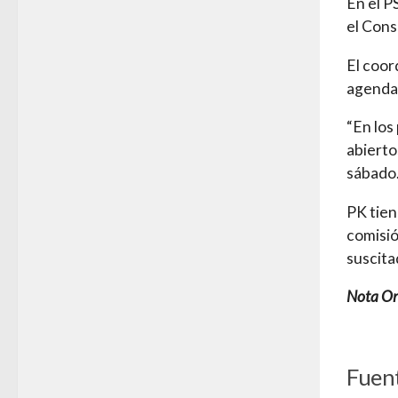
En el P
el Cons
El coor
agenda 
“En los
abierto
sábado
PK tien
comisió
suscita
Nota Ori
Fuent