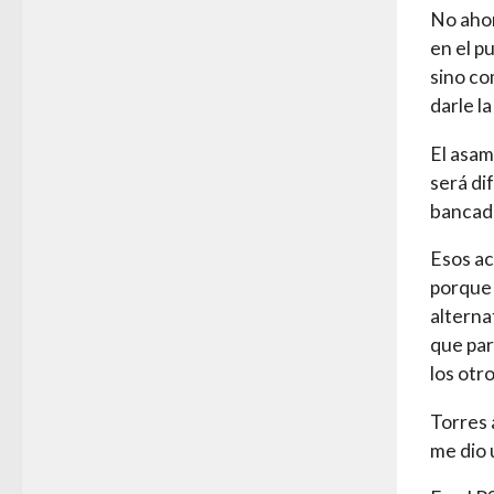
No ahon
en el p
sino co
darle l
El asam
será di
bancada
Esos ac
porque 
alterna
que par
los otro
Torres 
me dio u