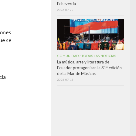
Echeverría
2026-07-22
iones
ue se
COMUNIDAD
TODAS LAS NOTICIAS
/
La música, arte y literatura de
Ecuador protagonizan la 31ª edición
de La Mar de Músicas
cia
2026-07-15