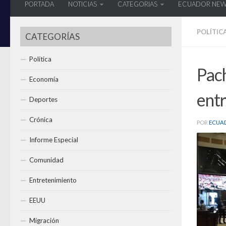
PORTADA
NOTICIAS
CATEGORIAS
ECUADOR NE
POLÍTIC
CATEGORÍAS
Política
Pach
Economía
ent
Deportes
Crónica
POR
ECUA
Informe Especial
Comunidad
Entretenimiento
EEUU
Migración