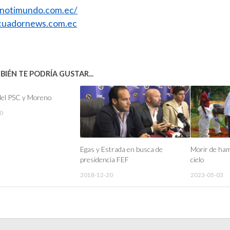
//notimundo.com.ec/
uadornews.com.ec
IÉN TE PODRÍA GUSTAR...
del PSC y Moreno
0
Egas y Estrada en busca de
Morir de ham
presidencia FEF
cielo
2018-12-20
2023-05-03