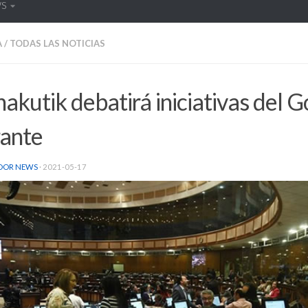
WS
A
/
TODAS LAS NOTICIAS
akutik debatirá iniciativas del 
rante
DOR NEWS
·
2021-05-17