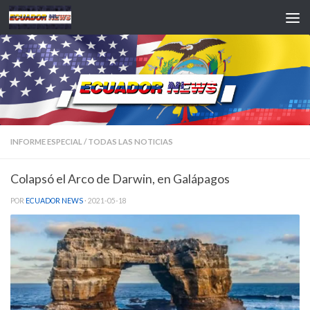
Saltar al contenido
INFORME ESPECIAL
/
TODAS LAS NOTICIAS
Colapsó el Arco de Darwin, en Galápagos
POR
ECUADOR NEWS
·
2021-05-18