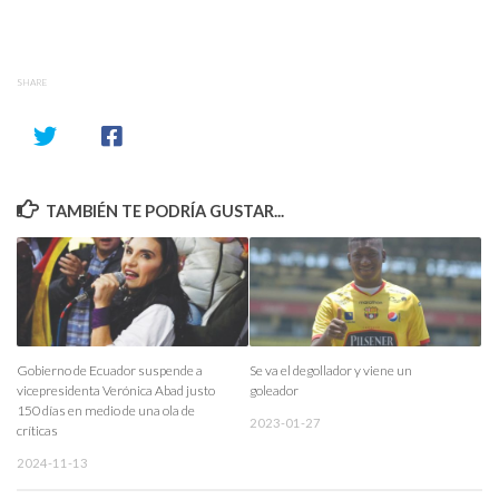
SHARE
TAMBIÉN TE PODRÍA GUSTAR...
Gobierno de Ecuador suspende a
Se va el degollador y viene un
vicepresidenta Verónica Abad justo
goleador
150 días en medio de una ola de
2023-01-27
críticas
2024-11-13