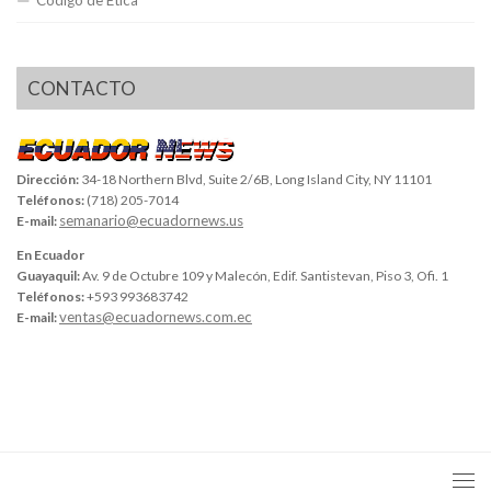
Código de Ética
CONTACTO
Dirección:
34-18 Northern Blvd, Suite 2/6B, Long Island City, NY 11101
Teléfonos:
(718) 205-7014
semanario@ecuadornews.us
E-mail:
En Ecuador
Guayaquil:
Av. 9 de Octubre 109 y Malecón, Edif. Santistevan, Piso 3, Ofi. 1
Teléfonos:
+593 993683742
ventas@ecuadornews.com.ec
E-mail: