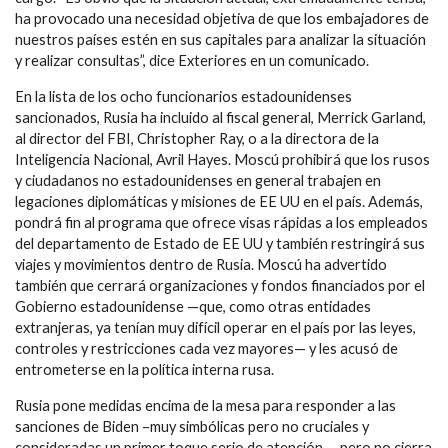
ha provocado una necesidad objetiva de que los embajadores de
nuestros países estén en sus capitales para analizar la situación
y realizar consultas”, dice Exteriores en un comunicado.
En la lista de los ocho funcionarios estadounidenses
sancionados, Rusia ha incluido al fiscal general, Merrick Garland,
al director del FBI, Christopher Ray, o a la directora de la
Inteligencia Nacional, Avril Hayes. Moscú prohibirá que los rusos
y ciudadanos no estadounidenses en general trabajen en
legaciones diplomáticas y misiones de EE UU en el país. Además,
pondrá fin al programa que ofrece visas rápidas a los empleados
del departamento de Estado de EE UU y también restringirá sus
viajes y movimientos dentro de Rusia. Moscú ha advertido
también que cerrará organizaciones y fondos financiados por el
Gobierno estadounidense —que, como otras entidades
extranjeras, ya tenían muy difícil operar en el país por las leyes,
controles y restricciones cada vez mayores— y les acusó de
entrometerse en la política interna rusa.
Rusia pone medidas encima de la mesa para responder a las
sanciones de Biden –muy simbólicas pero no cruciales y
consideradas un primer toque serio de atención—, pero no cierra