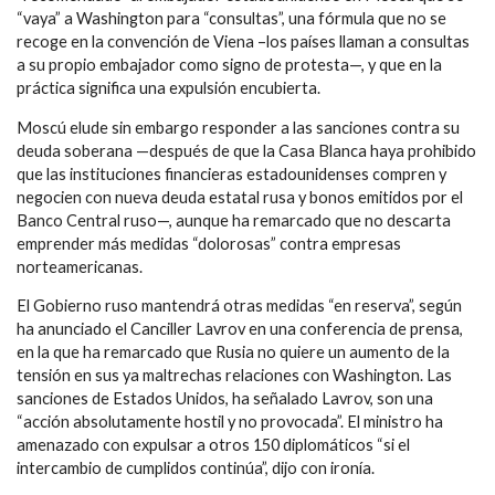
“vaya” a Washington para “consultas”, una fórmula que no se
recoge en la convención de Viena –los países llaman a consultas
a su propio embajador como signo de protesta—, y que en la
práctica significa una expulsión encubierta.
Moscú elude sin embargo responder a las sanciones contra su
deuda soberana —después de que la Casa Blanca haya prohibido
que las instituciones financieras estadounidenses compren y
negocien con nueva deuda estatal rusa y bonos emitidos por el
Banco Central ruso—, aunque ha remarcado que no descarta
emprender más medidas “dolorosas” contra empresas
norteamericanas.
El Gobierno ruso mantendrá otras medidas “en reserva”, según
ha anunciado el Canciller Lavrov en una conferencia de prensa,
en la que ha remarcado que Rusia no quiere un aumento de la
tensión en sus ya maltrechas relaciones con Washington. Las
sanciones de Estados Unidos, ha señalado Lavrov, son una
“acción absolutamente hostil y no provocada”. El ministro ha
amenazado con expulsar a otros 150 diplomáticos “si el
intercambio de cumplidos continúa”, dijo con ironía.