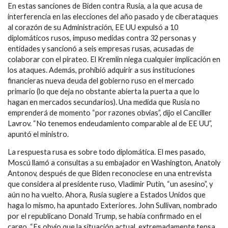
En estas sanciones de Biden contra Rusia, a la que acusa de
interferencia en las elecciones del año pasado y de ciberataques
al corazón de su Administración, EE UU expulsó a 10
diplomáticos rusos, impuso medidas contra 32 personas y
entidades y sancionó a seis empresas rusas, acusadas de
colaborar con el pirateo. El Kremlin niega cualquier implicación en
los ataques. Además, prohibió adquirir a sus instituciones
financieras nueva deuda del gobierno ruso en el mercado
primario (lo que deja no obstante abierta la puerta a que lo
hagan en mercados secundarios). Una medida que Rusia no
emprenderá de momento “por razones obvias”, dijo el Canciller
Lavrov. “No tenemos endeudamiento comparable al de EE UU”,
apuntó el ministro.
La respuesta rusa es sobre todo diplomática. El mes pasado,
Moscú llamó a consultas a su embajador en Washington, Anatoly
Antonov, después de que Biden reconociese en una entrevista
que considera al presidente ruso, Vladímir Putin, “un asesino”, y
aún no ha vuelto. Ahora, Rusia sugiere a Estados Unidos que
haga lo mismo, ha apuntado Exteriores. John Sullivan, nombrado
por el republicano Donald Trump, se había confirmado en el
cargo. “Es obvio que la situación actual, extremadamente tensa,