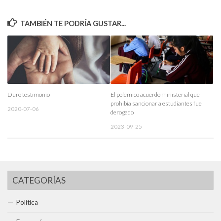
TAMBIÉN TE PODRÍA GUSTAR...
Duro testimonio
El polémico acuerdo ministerial que
prohibía sancionar a estudiantes fue
2020-07-06
derogado
2023-09-25
CATEGORÍAS
Política