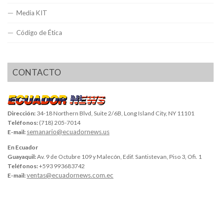
Media KIT
Código de Ética
CONTACTO
Dirección:
34-18 Northern Blvd, Suite 2/6B, Long Island City, NY 11101
Teléfonos:
(718) 205-7014
semanario@ecuadornews.us
E-mail:
En Ecuador
Guayaquil:
Av. 9 de Octubre 109 y Malecón, Edif. Santistevan, Piso 3, Ofi. 1
Teléfonos:
+593 993683742
ventas@ecuadornews.com.ec
E-mail: