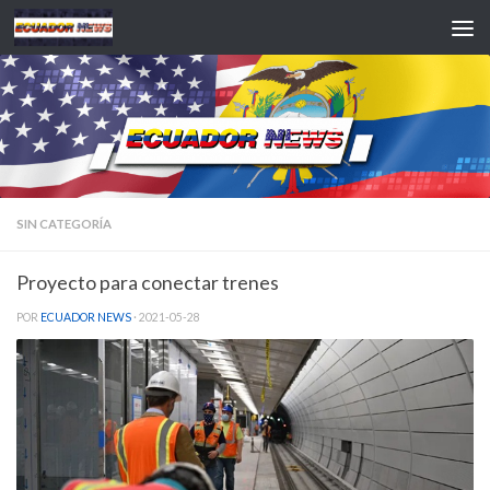
Saltar al contenido
SIN CATEGORÍA
Proyecto para conectar trenes
POR
ECUADOR NEWS
·
2021-05-28