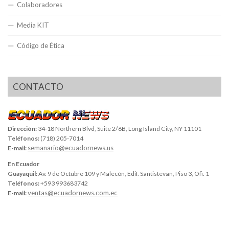
Colaboradores
Media KIT
Código de Ética
CONTACTO
Dirección:
34-18 Northern Blvd, Suite 2/6B, Long Island City, NY 11101
Teléfonos:
(718) 205-7014
semanario@ecuadornews.us
E-mail:
En Ecuador
Guayaquil:
Av. 9 de Octubre 109 y Malecón, Edif. Santistevan, Piso 3, Ofi. 1
Teléfonos:
+593 993683742
ventas@ecuadornews.com.ec
E-mail: