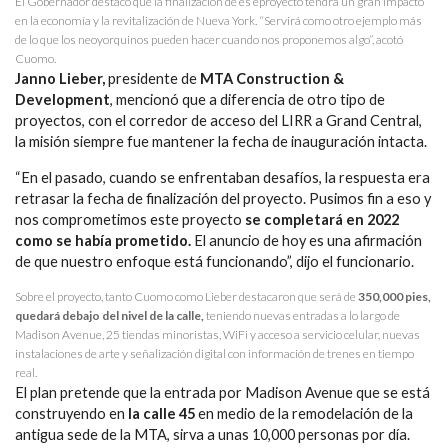
El Gobernador destacó que la finalización de es eproyecto tendrá un gran impacto
en la economía y la revitalización de Nueva York. “Servirá como otro ejemplo más
de lo que los neoyorquinos pueden hacer cuando nos proponemos algo”, acotó
Cuomo.
Janno Lieber,
presidente de
MTA Construction &
Development
, mencionó que a diferencia de otro tipo de
proyectos, con el corredor de acceso del LIRR a Grand Central,
la misión siempre fue mantener la fecha de inauguración intacta.
“En el pasado, cuando se enfrentaban desafíos, la respuesta era
retrasar la fecha de finalización del proyecto. Pusimos fin a eso y
nos comprometimos este proyecto
se completará en 2022
como se había prometido.
El anuncio de hoy es una afirmación
de que nuestro enfoque está funcionando”, dijo el funcionario.
Sobre el proyecto, tanto Cuomo como Lieber destacaron que será de
350,000 pies,
quedará debajo del nivel de la calle,
teniendo nuevas entradas a lo largo de
Madison Avenue, 25 tiendas minoristas, WiFi y acceso a servicio celular, nuevas
instalaciones de arte y señalización digital con información de trenes en tiempo
real.
El plan pretende que la entrada por Madison Avenue que se está
construyendo en
la calle 45
en medio de la remodelación de la
antigua sede de la MTA, sirva a unas 10,000 personas por día.