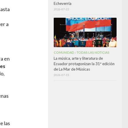
Echeverría
hasta
2026-07-22
er a
COMUNIDAD
TODAS LAS NOTICIAS
/
ra en
La música, arte y literatura de
Ecuador protagonizan la 31ª edición
res
de La Mar de Músicas
do,
2026-07-15
enas
e las