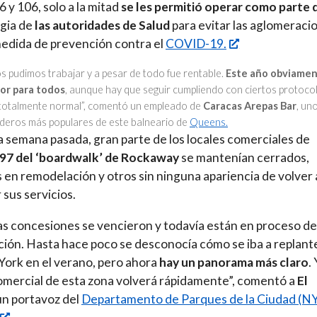
6 y 106, solo a la mitad
se les permitió operar como parte 
gia de
las autoridades de Salud
para evitar las aglomeraci
edida de prevención contra el
COVID-19.
s pudimos trabajar y a pesar de todo fue rentable.
Este año obviame
or para todos
, aunque hay que seguir cumpliendo con ciertos protoco
totalmente normal”, comentó un empleado de
Caracas Arepas Bar
, un
deros más populares de este balneario de
Queens.
a semana pasada, gran parte de los locales comerciales de
 97 del ‘boardwalk’ de Rockaway
se mantenían cerrados,
 en remodelación y otros sin ninguna apariencia de volver 
 sus servicios.
 concesiones se vencieron y todavía están en proceso de
ión. Hasta hace poco se desconocía cómo se iba a replant
ork en el verano, pero ahora
hay un panorama más claro
. 
omercial de esta zona volverá rápidamente”, comentó a
El
n portavoz del
Departamento de Parques de la Ciudad (N