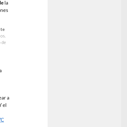
de
la
ones
nte
los.
o de
a
ear a
Y el
YC