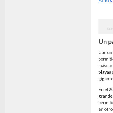
Parks).
En b
Un p
Con un 
permiti
máscara
playas
p
gigante
En el 2
grandes
permiti
en otro