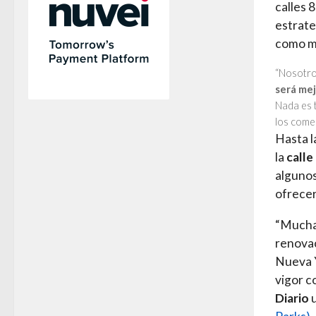
calles 8
estrate
como m
“Nosotro
será mej
Nada es 
los come
Hasta l
la
calle
algunos
ofrecer
“Muchas
renovac
Nueva Y
vigor c
Diario
u