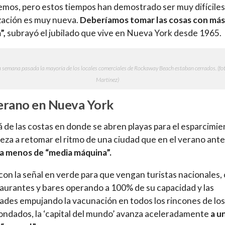
mos, pero estos tiempos han demostrado ser muy difíciles
zación es muy nueva.
Deberíamos tomar las cosas con más
”,
subrayó el jubilado que vive en Nueva York desde 1965.
a semana pasada la mayoría de los locales comerciales de Rockaway Beach estaban cerrados. (foto
Martínez)
erano en Nueva York
á de las costas en donde se abren playas para el esparcimie
eza a retomar el ritmo de una ciudad que en el verano ante
a menos de “media máquina”.
con la señal en verde para que vengan turistas nacionales,
taurantes y bares operando a 100% de su capacidad y las
ades empujando la vacunación en todos los rincones de los
ondados, la ‘capital del mundo’ avanza aceleradamente
a u