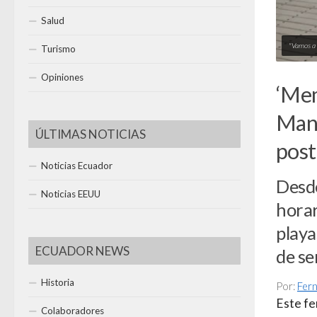
Salud
"Vamos a
Turismo
Opiniones
‘Mem
Manz
ÚLTIMAS NOTICIAS
pos
Noticias Ecuador
Desde
Noticias EEUU
horar
playa
ECUADOR NEWS
de se
Historia
Por:
Fer
Este fe
Colaboradores