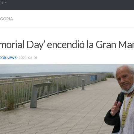
WS
EGORÍA
morial Day’ encendió la Gran M
DOR NEWS
·
2021-06-01