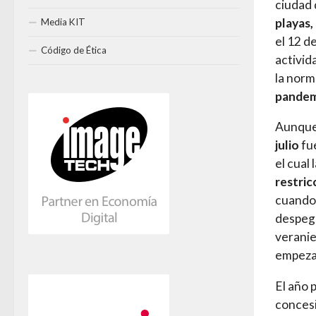
ciudad
playas,
Media KIT
el 12 d
Código de Ética
activid
la norm
pandem
Aunque 
julio
fu
el cual
restric
cuando 
despegu
verani
empeza
El año 
concesi