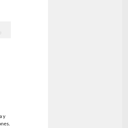
)
a y
ones.