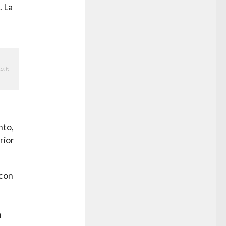
. La
: F.
nto,
rior
 con
n