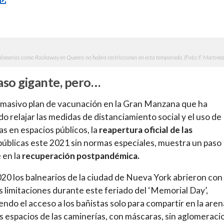
alnearios como Rockaway en Queens no habrá restricciones en esta temporada. (Foto: F. Martínez
aso gigante, pero…
masivo plan de vacunación en la Gran Manzana que ha
do relajar las medidas de distanciamiento social y el uso de
s en espacios públicos, la
reapertura oficial de las
úblicas este 2021 sin normas especiales, muestra un paso
 en la
recuperación postpandémica.
020 los balnearios de la ciudad de Nueva York abrieron con
 limitaciones durante este feriado del ‘Memorial Day’,
endo el acceso a los bañistas solo para compartir en la aren
s espacios de las caminerías, con máscaras, sin aglomeraci