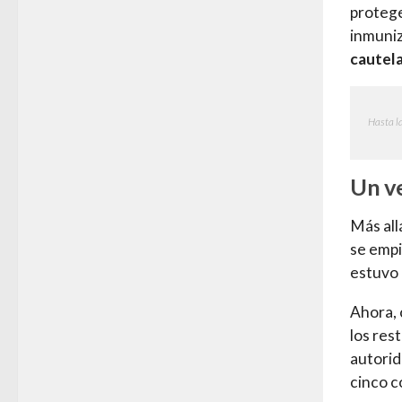
protege
inmuni
cautela
Hasta l
Un v
Más all
se empi
estuvo
Ahora, 
los res
autorid
cinco c