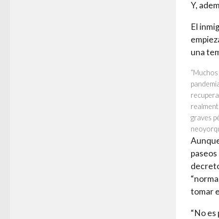
Y, ade
El inmi
empieza
una tem
“Muchos 
pandemia
recupera
realment
graves p
neoyorqu
Aunque 
paseos 
decreto
“normal
tomar e
“No es 