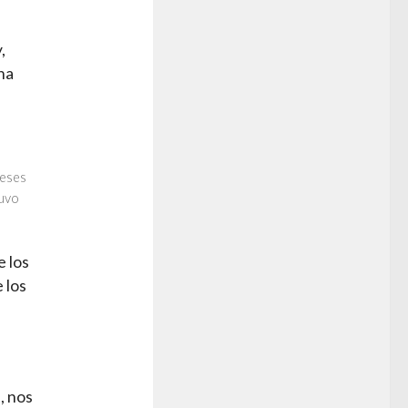
y,
na
meses
tuvo
e los
 los
, nos