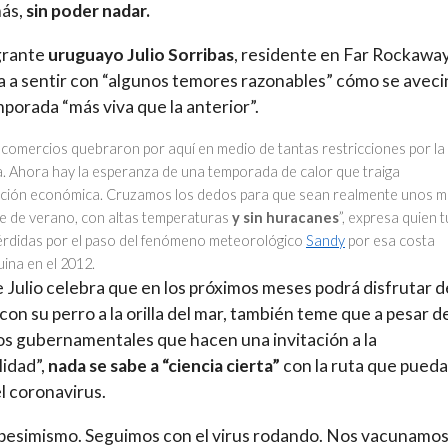
más,
sin poder nadar.
grante
uruguayo Julio Sorribas
, residente en Far Rockawa
 a sentir con “algunos temores razonables” cómo se aveci
porada “más viva que la anterior”.
comercios quebraron por aquí en medio de tantas restricciones por la
. Ahora hay la esperanza de una temporada de calor que traiga
ción económica. Cruzamos los dedos para que sean realmente unos 
e de verano, con altas temperaturas
y sin huracanes
”, expresa quien 
érdidas por el paso del fenómeno meteorológico
Sandy
por esa costa
ina en el 2012.
Julio celebra que en los próximos meses podrá disfrutar d
con su perro a la orilla del mar, también teme que a pesar de
s gubernamentales que hacen una invitación a la
idad”,
nada se sabe a “ciencia cierta”
con la ruta que pueda
l coronavirus.
pesimismo. Seguimos con el virus rodando. Nos vacunamos