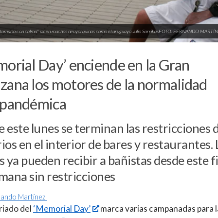
 tomarlo con calma" dicen muchos neoyorquinos como el uruguayo Julio SorribasFOTO: FERNANDO MAR
orial Day’ enciende en la Gran
ana los motores de la normalidad
tpandémica
 este lunes se terminan las restricciones 
ios en el interior de bares y restaurantes. 
s ya pueden recibir a bañistas desde este f
mana sin restricciones
nando Martínez
riado del
‘Memorial Day’
marca varias campanadas para l