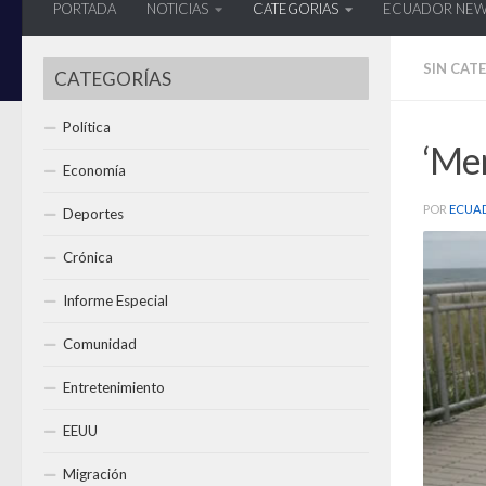
PORTADA
NOTICIAS
CATEGORIAS
ECUADOR NE
SIN CAT
CATEGORÍAS
Política
‘Me
Economía
POR
ECUA
Deportes
Crónica
Informe Especial
Comunidad
Entretenimiento
EEUU
Migración