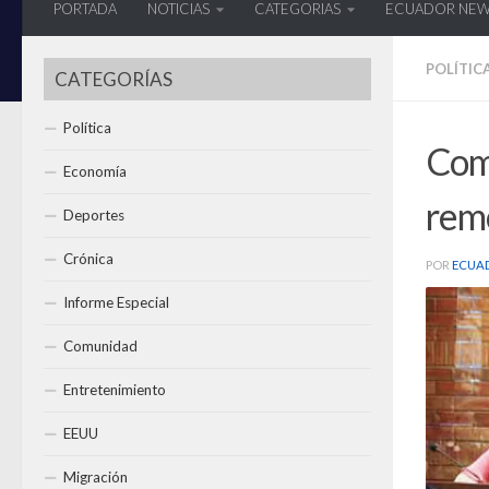
PORTADA
NOTICIAS
CATEGORIAS
ECUADOR NE
POLÍTIC
CATEGORÍAS
Política
Com
Economía
remo
Deportes
Crónica
POR
ECUA
Informe Especial
Comunidad
Entretenimiento
EEUU
Migración