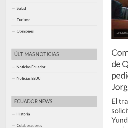
Salud
Turismo
Opiniones
La Comisi
Comi
ÚLTIMAS NOTICIAS
de Q
Noticias Ecuador
pedi
Noticias EEUU
Jorg
El tr
ECUADOR NEWS
solic
Historia
Yunda
Colaboradores