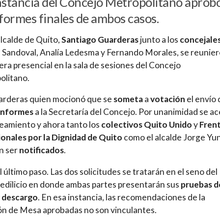
nstancia del Concejo Metropolitano aprob
nformes finales de ambos casos.
alcalde de Quito,
Santiago Guarderas
junto a los
concejale
Sandoval, Analía Ledesma y Fernando Morales, se reunie
ra presencial en la sala de sesiones del Concejo
olitano.
arderas quien mocionó que se
someta
a
votación
el envío 
informes
a la Secretaría del Concejo. Por unanimidad se a
teamiento y ahora tanto los
colectivos Quito Unido
y
Fren
onales por la Dignidad de Quito
como el alcalde Jorge Yu
n ser
notificados
.
l último paso. Las dos solicitudes se tratarán en el seno del
edilicio en donde ambas partes presentarán sus
pruebas d
y descargo
. En esa instancia, las recomendaciones de la
n de Mesa aprobadas no son vinculantes.