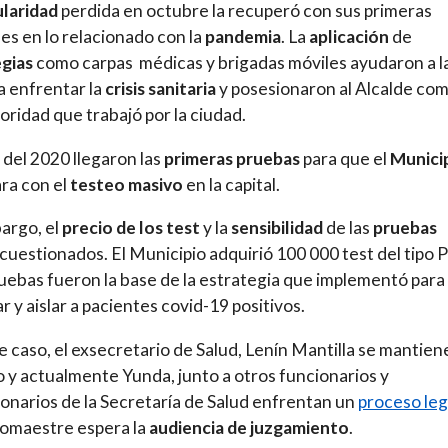
laridad
perdida en octubre la recuperó con sus primeras
es en lo relacionado con la
pandemia
. La
aplicación
de
egias
como carpas médicas y brigadas móviles ayudaron a l
a enfrentar la
crisis sanitaria
y posesionaron al Alcalde co
oridad que trabajó por la ciudad.
l del 2020 llegaron las
primeras pruebas
para que el
Munici
ra con el
testeo
masivo
en la capital.
argo, el
precio de los test
y la
sensibilidad
de las
pruebas
cuestionados. El Municipio adquirió 100 000 test del tipo 
uebas fueron la base de la estrategia que implementó para
r y aislar a pacientes covid-19 positivos.
e caso, el exsecretario de Salud, Lenín Mantilla se mantien
 y actualmente Yunda, junto a otros funcionarios y
onarios de la Secretaría de Salud enfrentan un
proceso leg
omaestre espera la
audiencia de juzgamiento
.