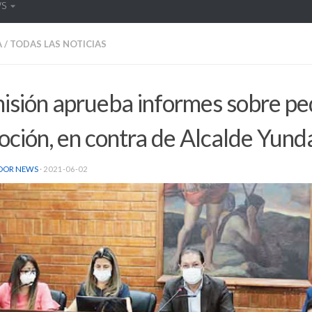
WS
A
/
TODAS LAS NOTICIAS
isión aprueba informes sobre pe
ción, en contra de Alcalde Yund
DOR NEWS
·
2021-06-02