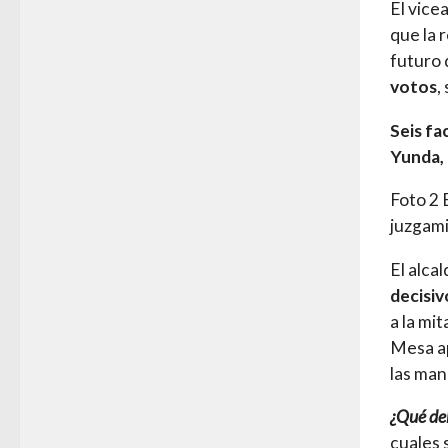
El vice
que la 
futuro 
votos
,
Seis fa
Yunda, 
Foto 2 
juzgam
El alca
decisiv
a la mi
Mesa a
las man
¿Qué deb
cuales