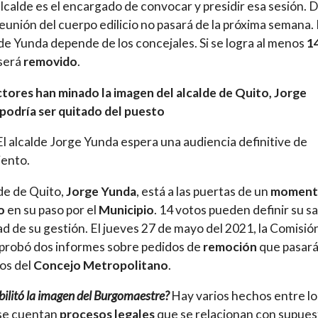
alcalde es el encargado de convocar y presidir esa sesión. D
reunión del cuerpo edilicio no pasará de la próxima semana. 
de Yunda depende de los concejales. Si se logra al menos
1
 será
removido
.
ctores han minado la imagen del alcalde de Quito, Jorge
podría ser quitado del puesto
El alcalde Jorge Yunda espera una audiencia definitive de
iento.
lde de Quito,
Jorge Yunda
, está a las puertas de un
moment
o
en su paso por el
Municipio
. 14 votos pueden definir su sa
tad de su gestión. El jueves 27 de mayo del 2021, la Comisió
probó dos informes sobre pedidos de
remoción
que pasará
os del
Concejo Metropolitano
.
ilitó la imagen del Burgomaestre?
Hay varios hechos entre lo
 se cuentan
procesos legales
que se relacionan con supues