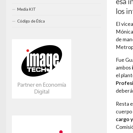
esa i
los i
Media KIT
Código de Ética
El vice
Mónica 
de mane
Metrop
Fue Gu
ambos
el plan
Profesi
deberá
Resta e
cuerpo 
cargo 
Comisió