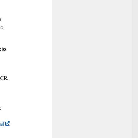
a
mo
pio
PCR.
e
al
.