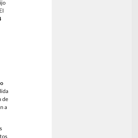
ijo
El
4
o
lida
n de
n a
s
tos