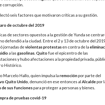
e corrupción.
lectó seis factores que motivaron críticas a su gestión.
paro de octubre del 2019
ticas de sectores opuestos a la gestión de Yunda se centra
no defendió a la ciudad. Entre el 2 y 13 de octubre del 2019
vió jornadas de
violentas protestas
en contra de la
elimina
sidio
a las
gasolinas
.
Quito
fue el epicentro de las
taciones y hubo afectaciones a la propiedad privada, públi
ro Histórico.
o Marcelo Hallo, quien impulsa la
remoción
por parte del
ivo Quito Unido
, denunció en ese entonces al
Alcalde
por l
n de sus funciones
para proteger a personas y bienes.
pra de pruebas covid-19