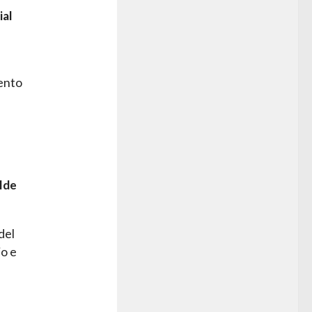
ial
iento
lde
del
io e