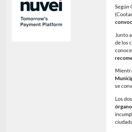
Según 
(Cootad
convoc
Junto a
de los 
conocer
recome
Mientra
Munici
se conv
Los dos
órgano
incumpl
ciudad