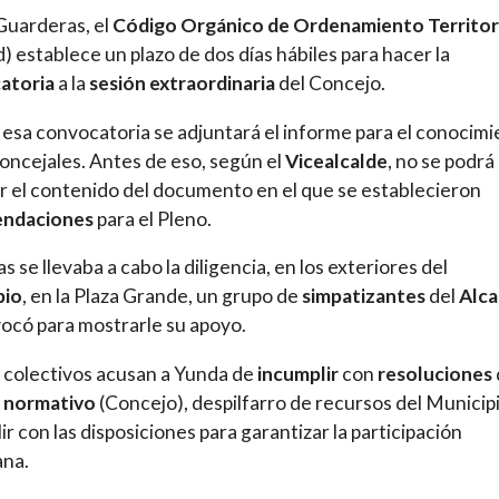
Guarderas, el
Código Orgánico de Ordenamiento Territor
) establece un plazo de dos días hábiles para hacer la
atoria
a la
sesión extraordinaria
del Concejo.
 esa convocatoria se adjuntará el informe para el conocim
concejales. Antes de eso, según el
Vicealcalde
, no se podrá
 el contenido del documento en el que se establecieron
ndaciones
para el Pleno.
s se llevaba a cabo la diligencia, en los exteriores del
pio
, en la Plaza Grande, un grupo de
simpatizantes
del
Alca
ocó para mostrarle su apoyo.
 colectivos acusan a Yunda de
incumplir
con
resoluciones
 normativo
(Concejo), despilfarro de recursos del Municip
ir con las disposiciones para garantizar la participación
ana.