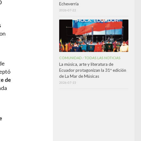
ó
Echeverría
2026-07-22
s
ron
COMUNIDAD
TODAS LAS NOTICIAS
/
de
La música, arte y literatura de
Ecuador protagonizan la 31ª edición
ceptó
de La Mar de Músicas
te de
2026-07-15
nda
e