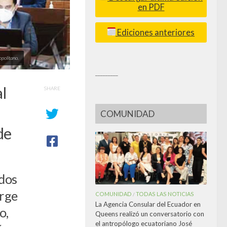
en PDF
Ediciones anteriores
politano.
_________
l
SHARE
COMUNIDAD
de
 dos
orge
COMUNIDAD
TODAS LAS NOTICIAS
/
La Agencia Consular del Ecuador en
o,
Queens realizó un conversatorio con
el antropólogo ecuatoriano José