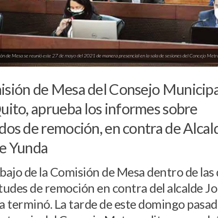
ón de Mesa se reunió este 27 de mayo del 2021 de manera presencial en la sala de sesiones del Concejo Metro
sión de Mesa del Consejo Municipa
uito, aprueba los informes sobre
dos de remoción, en contra de Alcal
e Yunda
abajo de la Comisión de Mesa dentro de las
itudes de remoción en contra del alcalde J
 terminó. La tarde de este domingo pasad