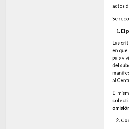
actos d
Se reco
El 
Las crí
en que 
país vi
del
sub
manifes
al Cent
El mism
colect
omisió
Com