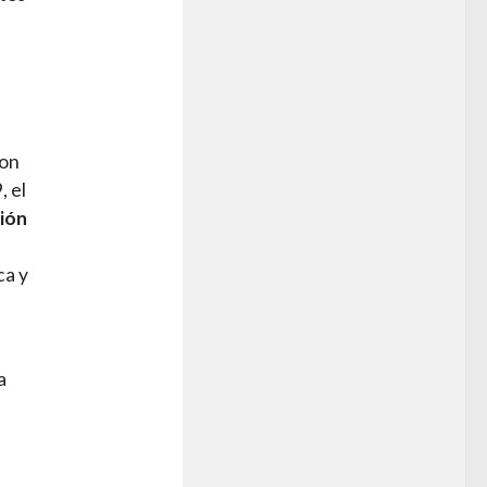
ron
, el
ción
ca y
a