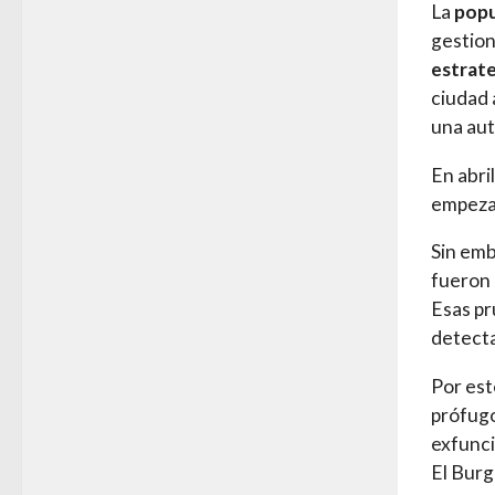
La
popu
gestion
estrat
ciudad 
una aut
En abri
empeza
Sin emb
fueron 
Esas pr
detecta
Por est
prófugo
exfunci
El Burg