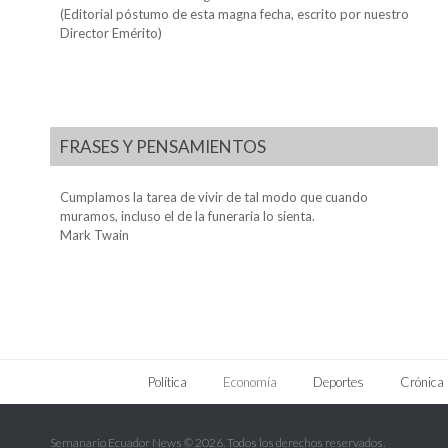
(Editorial póstumo de esta magna fecha, escrito por nuestro
Director Emérito)
FRASES Y PENSAMIENTOS
Cumplamos la tarea de vivir de tal modo que cuando
muramos, incluso el de la funeraria lo sienta.
Mark Twain
Política
Economía
Deportes
Crónica
Semanario Ecuador News © 2026. Todos los derechos reservados.