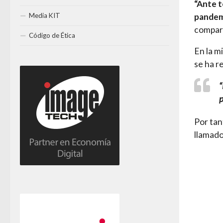
“Ante t
Media KIT
pandem
compart
Código de Ética
En la m
se ha r
“
p
Por tan
llamado