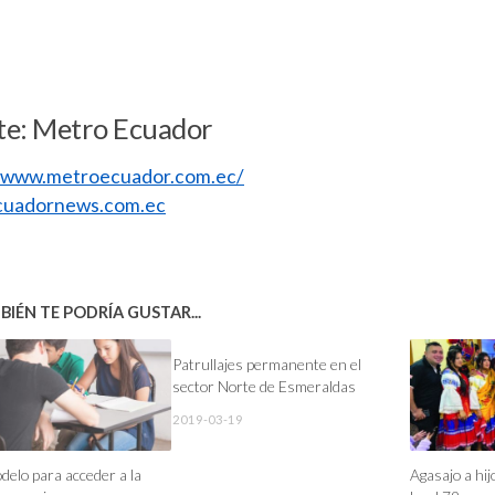
te: Metro Ecuador
//www.metroecuador.com.ec/
uadornews.com.ec
IÉN TE PODRÍA GUSTAR...
Patrullajes permanente en el
sector Norte de Esmeraldas
2019-03-19
elo para acceder a la
Agasajo a hi