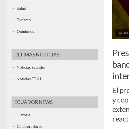
Salud
Turismo
Opiniones
PRESIDE
Pres
ÚLTIMAS NOTICIAS
banc
Noticias Ecuador
inte
Noticias EEUU
El pr
y coo
ECUADOR NEWS
exten
Historia
react
Colaboradores