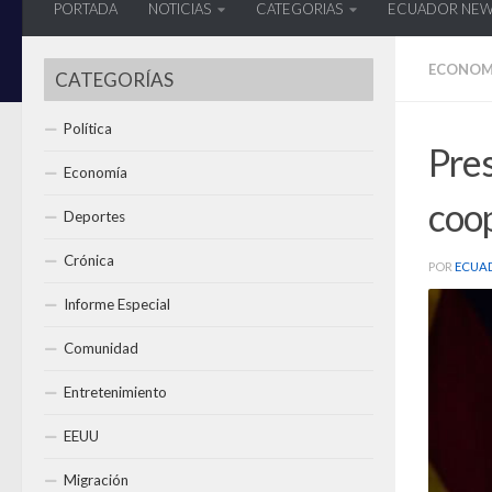
PORTADA
NOTICIAS
CATEGORIAS
ECUADOR NE
ECONOM
CATEGORÍAS
Política
Pres
Economía
coop
Deportes
Crónica
POR
ECUA
Informe Especial
Comunidad
Entretenimiento
EEUU
Migración