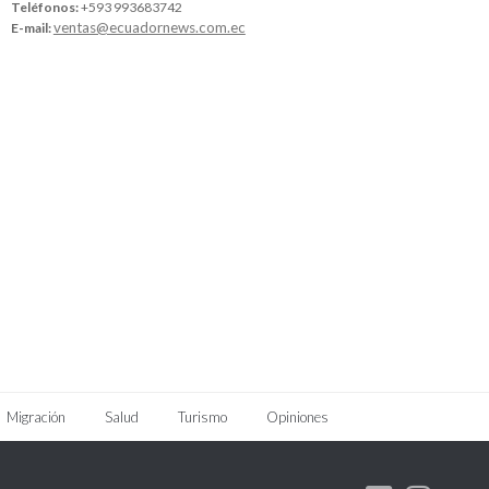
Teléfonos:
+593 993683742
ventas@ecuadornews.com.ec
E-mail:
Migración
Salud
Turismo
Opiniones