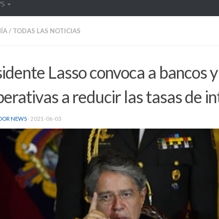
WS
ÍA
/
TODAS LAS NOTICIAS
idente Lasso convoca a bancos y
erativas a reducir las tasas de i
DOR NEWS
·
2021-06-03