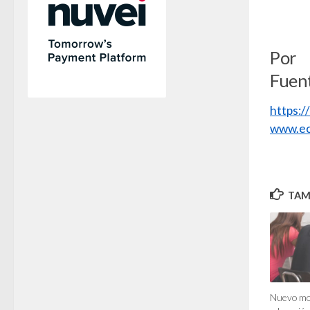
Por
Fuen
https:
www.ec
TAMB
Nuevo mod