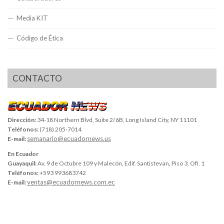
Media KIT
Código de Ética
CONTACTO
Dirección:
34-18 Northern Blvd, Suite 2/6B, Long Island City, NY 11101
Teléfonos:
(718) 205-7014
semanario@ecuadornews.us
E-mail:
En Ecuador
Guayaquil:
Av. 9 de Octubre 109 y Malecón, Edif. Santistevan, Piso 3, Ofi. 1
Teléfonos:
+593 993683742
ventas@ecuadornews.com.ec
E-mail: