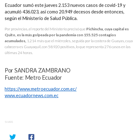
Ecuador sumó este jueves 2.153 nuevos casos de covid-19 y
acumuló 436.023, así como 20.949 decesos desde entonces,
según el Ministerio de Salud Pública.
Por provincias, el reporte del Ministerio precisó que
Pichincha, cuya capital es
Quito, es la más golpeada por la pandemia con 155.525 contagios
acumulados,
1.214 más que el miércoles, seguida por la costera de Guayas, cuya
cabecera es Guayaquil, con 58.920 positivos, lo que representa 276 casos en las
últimas 24 horas.
Por SANDRA ZAMBRANO
Fuente: Metro Ecuador
https://www.metroecuador.com.ec/
www.ecuadornews.com.ec
SHARE