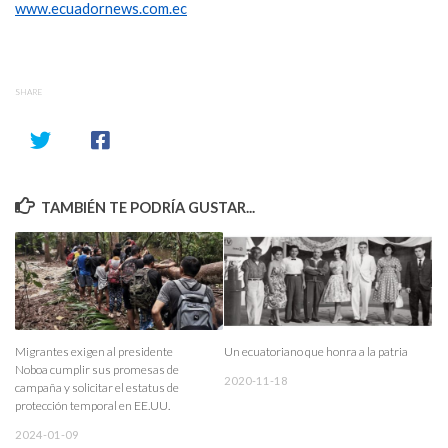
www.ecuadornews.com.ec
SHARE
TAMBIÉN TE PODRÍA GUSTAR...
Migrantes exigen al presidente
Un ecuatoriano que honra a la patria
Noboa cumplir sus promesas de
2020-11-18
campaña y solicitar el estatus de
protección temporal en EE.UU.
2024-01-09