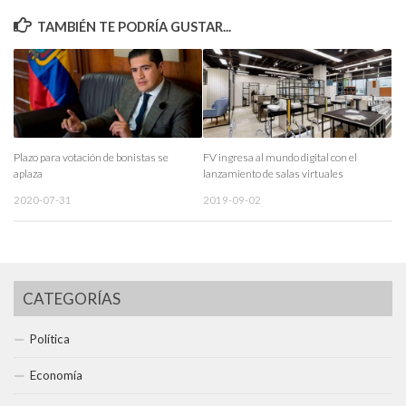
TAMBIÉN TE PODRÍA GUSTAR...
Plazo para votación de bonistas se
FV ingresa al mundo digital con el
aplaza
lanzamiento de salas virtuales
2020-07-31
2019-09-02
CATEGORÍAS
Política
Economía