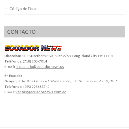
Código de Ética
CONTACTO
Dirección:
34-18 Northern Blvd, Suite 2/6B, Long Island City, NY 11101
Teléfonos:
(718) 205-7014
semanario@ecuadornews.us
E-mail:
En Ecuador
Guayaquil:
Av. 9 de Octubre 109 y Malecón, Edif. Santistevan, Piso 3, Ofi. 1
Teléfonos:
+593 993683742
ventas@ecuadornews.com.ec
E-mail: