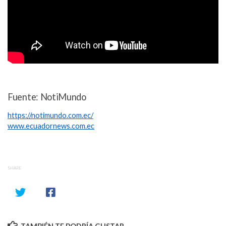
Fuente: NotiMundo
https://notimundo.com.ec/
www.ecuadornews.com.ec
SHARE