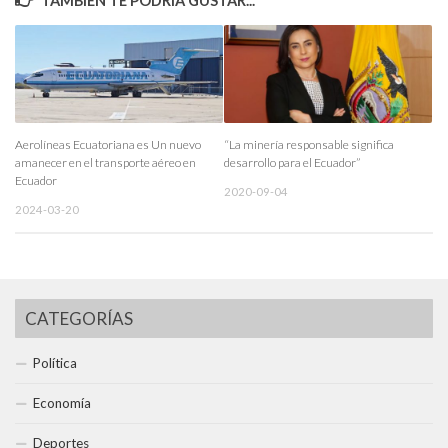
TAMBIÉN TE PODRÍA GUSTAR...
Aerolíneas Ecuatoriana es Un nuevo
“La minería responsable significa
amanecer en el transporte aéreo en
desarrollo para el Ecuador”
Ecuador
2020-09-04
2024-03-20
CATEGORÍAS
Política
Economía
Deportes