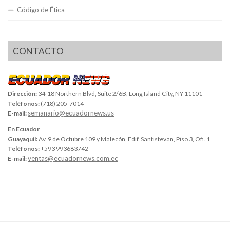
Código de Ética
CONTACTO
Dirección:
34-18 Northern Blvd, Suite 2/6B, Long Island City, NY 11101
Teléfonos:
(718) 205-7014
semanario@ecuadornews.us
E-mail:
En Ecuador
Guayaquil:
Av. 9 de Octubre 109 y Malecón, Edif. Santistevan, Piso 3, Ofi. 1
Teléfonos:
+593 993683742
ventas@ecuadornews.com.ec
E-mail: