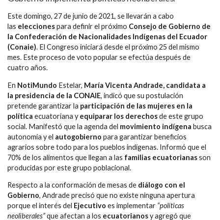
Este domingo, 27 de junio de 2021, se llevarán a cabo
las
elecciones
para definir el próximo
Consejo de Gobierno de
la Confederación de Nacionalidades Indígenas del Ecuador
(Conaie)
. El Congreso iniciará desde el próximo 25 del mismo
mes. Este proceso de voto popular se efectúa después de
cuatro años.
En
NotiMundo
Estelar,
María Vicenta Andrade, candidata a
la presidencia de la CONAIE
, indicó que su postulación
pretende garantizar la
participación de las mujeres en la
política
ecuatoriana y
equiparar los derechos
de este grupo
social. Manifestó que la agenda del
movimiento indígena
busca
autonomía y el
autogobierno
para garantizar beneficios
agrarios sobre todo para los pueblos indígenas. Informó que el
70% de los alimentos que llegan a las
familias ecuatorianas
son
producidas por este grupo poblacional.
Respecto a la conformación de mesas de
diálogo con el
Gobierno
, Andrade precisó que no existe ninguna apertura
porque el interés del
Ejecutivo
es implementar
“políticas
neoliberales”
que afectan a los
ecuatorianos
y agregó que