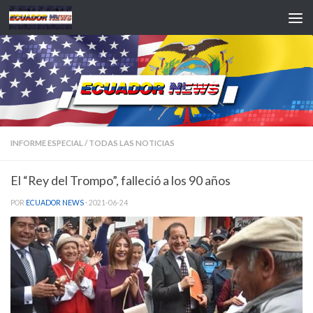
Saltar al contenido
INFORME ESPECIAL
/
TODAS LAS NOTICIAS
El “Rey del Trompo”, falleció a los 90 años
POR
ECUADOR NEWS
·
2021-06-24