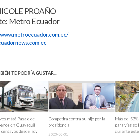
NICOLE PROAÑO
te: Metro Ecuador
//www.metroecuador.com.ec/
uadornews.com.ec
IÉN TE PODRÍA GUSTAR...
vos más! Pasaje de
Competirá contra su hijo por la
Más del 53%
banos en Guayaquil
presidencia
para vías se
 centavos desde hoy
durante este
2023-05-31