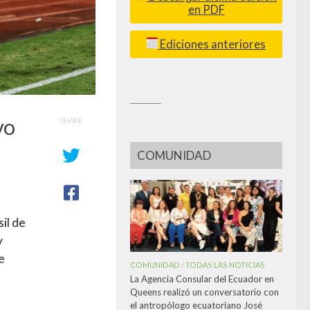
en PDF
Ediciones anteriores
_________
vo
SHARE
COMUNIDAD
il de
y
e
COMUNIDAD
TODAS LAS NOTICIAS
/
La Agencia Consular del Ecuador en
Queens realizó un conversatorio con
el antropólogo ecuatoriano José