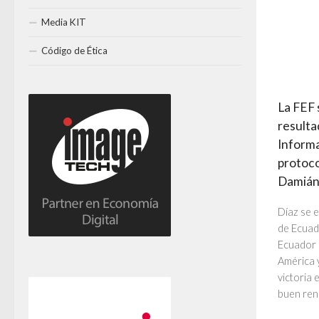
Media KIT
Código de Ética
La FEF 
resulta
Informa
protoco
Damián 
Díaz se e
de Ecuad
Ecuador s
América y
victoria 
buen rend