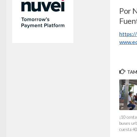
Por 
Fuen
https:
www.ec
TAMB
¡10 centa
buses ur
cuesta 40