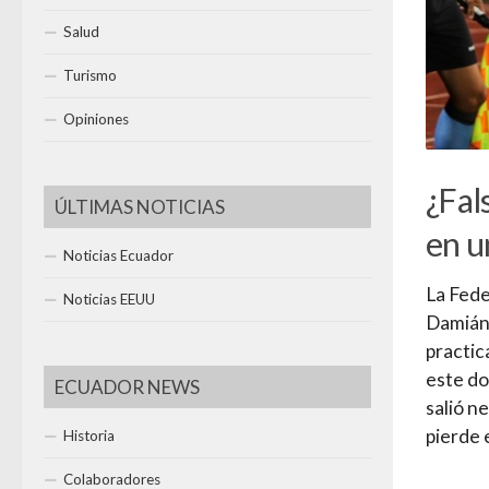
Salud
Turismo
Opiniones
¿Fal
ÚLTIMAS NOTICIAS
en u
Noticias Ecuador
La Fede
Noticias EEUU
Damián 
practic
este do
ECUADOR NEWS
salió n
pierde e
Historia
Colaboradores