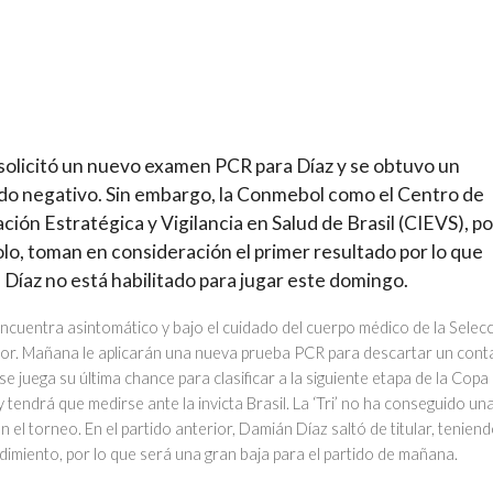
solicitó un nuevo examen PCR para Díaz y se obtuvo un
do negativo. Sin embargo, la Conmebol como el Centro de
ción Estratégica y Vigilancia en Salud de Brasil (CIEVS), po
lo, toman en consideración el primer resultado por lo que
Díaz no está habilitado para jugar este domingo.
ncuentra asintomático y bajo el cuidado del cuerpo médico de la Selec
or. Mañana le aplicarán una nueva prueba PCR para descartar un conta
e juega su última chance para clasificar a la siguiente etapa de la Copa
 tendrá que medirse ante la invicta Brasil. La ‘Tri’ no ha conseguido un
en el torneo. En el partido anterior, Damián Díaz saltó de titular, tenien
imiento, por lo que será una gran baja para el partido de mañana.