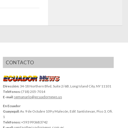
CONTACTO
Dirección:
34-18 Northern Blvd, Suite 2/6B, Long Island City, NY 11101
Teléfonos:
(718) 205-7014
semanario@ecuadornews.us
E-mail:
En Ecuador
Guayaquil:
Av. 9 de Octubre 109 y Malecón, Edif. Santistevan, Piso 3, Ofi.
1
Teléfonos:
+593 993683742
ventas@ecuadornews.com.ec
E-mail: