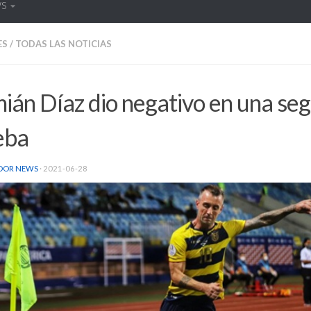
WS
ES
/
TODAS LAS NOTICIAS
ián Díaz dio negativo en una se
eba
DOR NEWS
·
2021-06-28