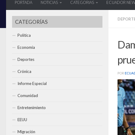
PORTADA
NOTICIAS
CATEGORIAS
ECUADOR NE
DEPORT
CATEGORÍAS
Política
Dam
Economía
pru
Deportes
Crónica
POR
ECUA
Informe Especial
Comunidad
Entretenimiento
EEUU
Migración