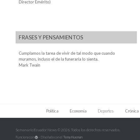
Director Emérito)
FRASES Y PENSAMIENTOS
Cumplamos la tarea de vivir de tal modo que cuando
muramos, incluso el de la funeraria lo sienta.
Mark Twain
Política
Economía
Deportes
Crónica
Semanario Ecuador News © 2026. Todos los derechos reservados.
Funciona con
- Diseñado con el
Tema Hueman