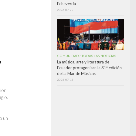
Echeverría
2026-07-22
COMUNIDAD
TODAS LAS NOTICIAS
/
r
La música, arte y literatura de
Ecuador protagonizan la 31ª edición
de La Mar de Músicas
2026-07-15
ción
gio.
a
do un