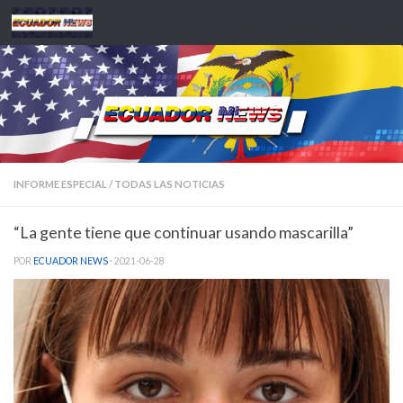
Saltar al contenido
INFORME ESPECIAL
/
TODAS LAS NOTICIAS
“La gente tiene que continuar usando mascarilla”
POR
ECUADOR NEWS
·
2021-06-28