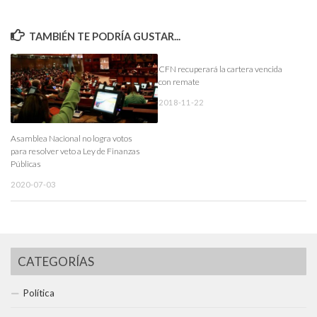
TAMBIÉN TE PODRÍA GUSTAR...
CFN recuperará la cartera vencida
con remate
2018-11-22
Asamblea Nacional no logra votos
para resolver veto a Ley de Finanzas
Públicas
2020-07-03
CATEGORÍAS
Política