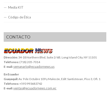
Media KIT
Código de Ética
CONTACTO
Dirección:
34-18 Northern Blvd, Suite 2/6B, Long Island City, NY 11101
Teléfonos:
(718) 205-7014
semanario@ecuadornews.us
E-mail:
En Ecuador
Guayaquil:
Av. 9 de Octubre 109 y Malecón, Edif. Santistevan, Piso 3, Ofi. 1
Teléfonos:
+593 993683742
ventas@ecuadornews.com.ec
E-mail: