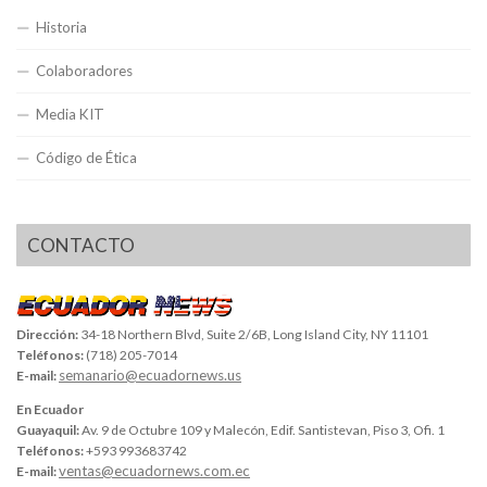
Historia
Colaboradores
Media KIT
Código de Ética
CONTACTO
Dirección:
34-18 Northern Blvd, Suite 2/6B, Long Island City, NY 11101
Teléfonos:
(718) 205-7014
semanario@ecuadornews.us
E-mail:
En Ecuador
Guayaquil:
Av. 9 de Octubre 109 y Malecón, Edif. Santistevan, Piso 3, Ofi. 1
Teléfonos:
+593 993683742
ventas@ecuadornews.com.ec
E-mail: