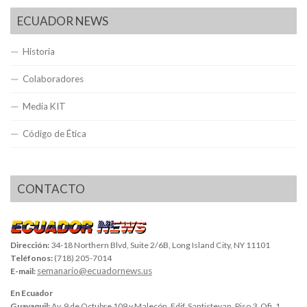
ECUADOR NEWS
Historia
Colaboradores
Media KIT
Código de Ética
CONTACTO
Dirección:
34-18 Northern Blvd, Suite 2/6B, Long Island City, NY 11101
Teléfonos:
(718) 205-7014
semanario@ecuadornews.us
E-mail:
En Ecuador
Guayaquil:
Av. 9 de Octubre 109 y Malecón, Edif. Santistevan, Piso 3, Ofi. 1