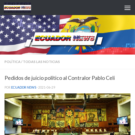
Saltar al contenido
POLÍTICA
/
TODAS LAS NOTICIAS
Pedidos de juicio político al Contralor Pablo Celi
POR
ECUADOR NEWS
·
2021-06-29