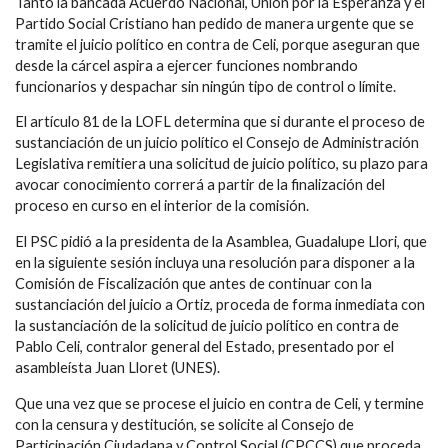
Tanto la bancada Acuerdo Nacional, Unión por la Esperanza y el
Partido Social Cristiano han pedido de manera urgente que se
tramite el juicio político en contra de Celi, porque aseguran que
desde la cárcel aspira a ejercer funciones nombrando
funcionarios y despachar sin ningún tipo de control o límite.
El artículo 81 de la LOFL determina que si durante el proceso de
sustanciación de un juicio político el Consejo de Administración
Legislativa remitiera una solicitud de juicio político, su plazo para
avocar conocimiento correrá a partir de la finalización del
proceso en curso en el interior de la comisión.
El PSC pidió a la presidenta de la Asamblea, Guadalupe Llori, que
en la siguiente sesión incluya una resolución para disponer a la
Comisión de Fiscalización que antes de continuar con la
sustanciación del juicio a Ortiz, proceda de forma inmediata con
la sustanciación de la solicitud de juicio político en contra de
Pablo Celi, contralor general del Estado, presentado por el
asambleísta Juan Lloret (UNES).
Que una vez que se procese el juicio en contra de Celi, y termine
con la censura y destitución, se solicite al Consejo de
Participación Ciudadana y Control Social (CPCCS) que proceda