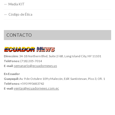
Media KIT
Código de Ética
CONTACTO
Dirección:
34-18 Northern Blvd, Suite 2/6B, Long Island City, NY 11101
Teléfonos:
(718) 205-7014
semanario@ecuadornews.us
E-mail:
En Ecuador
Guayaquil:
Av. 9 de Octubre 109 y Malecón, Edif. Santistevan, Piso 3, Ofi. 1
Teléfonos:
+593 993683742
ventas@ecuadornews.com.ec
E-mail: