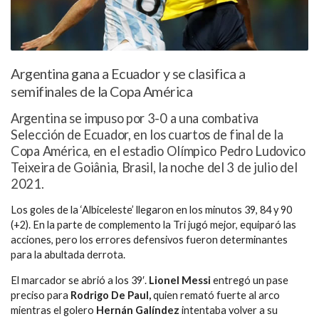
Argentina gana a Ecuador y se clasifica a
semifinales de la Copa América
Argentina se impuso por 3-0 a una combativa
Selección de Ecuador, en los cuartos de final de la
Copa América, en el estadio Olímpico Pedro Ludovico
Teixeira de Goiânia, Brasil, la noche del 3 de julio del
2021.
Los goles de la ‘Albiceleste’ llegaron en los minutos 39, 84 y 90
(+2). En la parte de complemento la Tri jugó mejor, equiparó las
acciones, pero los errores defensivos fueron determinantes
para la abultada derrota.
El marcador se abrió a los 39′.
Lionel Messi
entregó un pase
preciso para
Rodrigo De Paul,
quien remató fuerte al arco
mientras el golero
Hernán Galíndez
intentaba volver a su