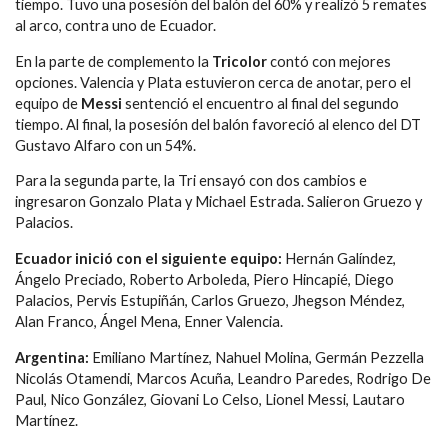
tiempo. Tuvo una posesión del balón del 60% y realizó 5 remates
al arco, contra uno de Ecuador.
En la parte de complemento la
Tricolor
contó con mejores
opciones. Valencia y Plata estuvieron cerca de anotar, pero el
equipo de
Messi
sentenció el encuentro al final del segundo
tiempo. Al final, la posesión del balón favoreció al elenco del DT
Gustavo Alfaro con un 54%.
Para la segunda parte, la Tri ensayó con dos cambios e
ingresaron Gonzalo Plata y Michael Estrada. Salieron Gruezo y
Palacios.
Ecuador inició con el siguiente equipo:
Hernán Galíndez,
Ángelo Preciado, Roberto Arboleda, Piero Hincapié, Diego
Palacios, Pervis Estupiñán, Carlos Gruezo, Jhegson Méndez,
Alan Franco, Ángel Mena, Enner Valencia.
Argentina:
Emiliano Martínez, Nahuel Molina, Germán Pezzella
Nicolás Otamendi, Marcos Acuña, Leandro Paredes, Rodrigo De
Paul, Nico González, Giovani Lo Celso, Lionel Messi, Lautaro
Martínez.