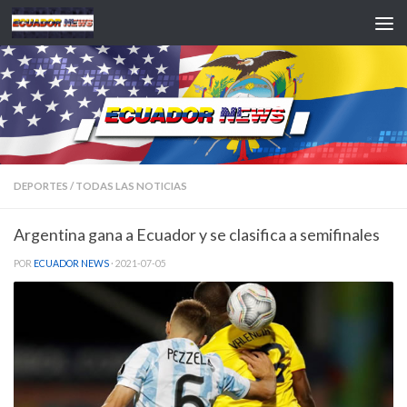
Saltar al contenido
DEPORTES
/
TODAS LAS NOTICIAS
Argentina gana a Ecuador y se clasifica a semifinales
POR
ECUADOR NEWS
·
2021-07-05