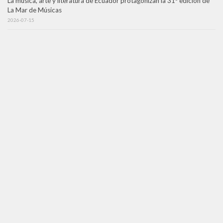
La música, arte y literatura de Ecuador protagonizan la 31ª edición de
La Mar de Músicas
2026-07-15