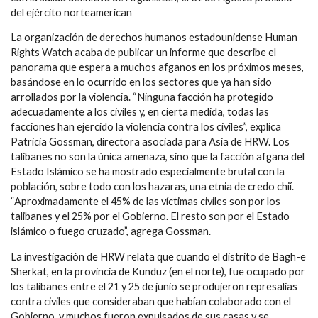
del ejército norteamerican
La organización de derechos humanos estadounidense Human
Rights Watch acaba de publicar un informe que describe el
panorama que espera a muchos afganos en los próximos meses,
basándose en lo ocurrido en los sectores que ya han sido
arrollados por la violencia. “Ninguna facción ha protegido
adecuadamente a los civiles y, en cierta medida, todas las
facciones han ejercido la violencia contra los civiles”, explica
Patricia Gossman, directora asociada para Asia de HRW. Los
talibanes no son la única amenaza, sino que la facción afgana del
Estado Islámico se ha mostrado especialmente brutal con la
población, sobre todo con los hazaras, una etnia de credo chií.
“Aproximadamente el 45% de las víctimas civiles son por los
talibanes y el 25% por el Gobierno. El resto son por el Estado
islámico o fuego cruzado”, agrega Gossman.
La investigación de HRW relata que cuando el distrito de Bagh-e
Sherkat, en la provincia de Kunduz (en el norte), fue ocupado por
los talibanes entre el 21 y 25 de junio se produjeron represalias
contra civiles que consideraban que habían colaborado con el
Gobierno, y muchos fueron expulsados de sus casas y se