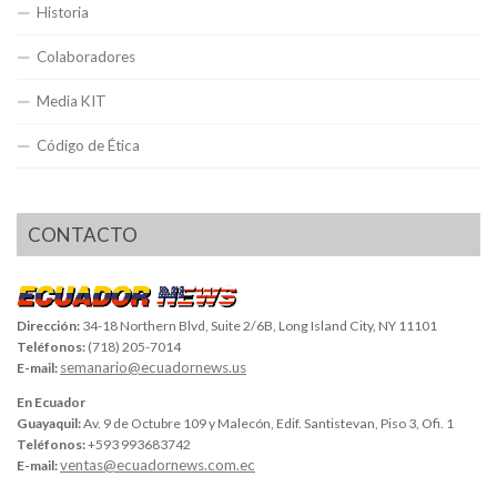
Historia
Colaboradores
Media KIT
Código de Ética
CONTACTO
Dirección:
34-18 Northern Blvd, Suite 2/6B, Long Island City, NY 11101
Teléfonos:
(718) 205-7014
semanario@ecuadornews.us
E-mail:
En Ecuador
Guayaquil:
Av. 9 de Octubre 109 y Malecón, Edif. Santistevan, Piso 3, Ofi. 1
Teléfonos:
+593 993683742
ventas@ecuadornews.com.ec
E-mail: