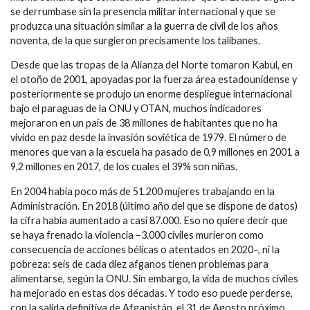
se derrumbase sin la presencia militar internacional y que se
produzca una situación similar a la guerra de civil de los años
noventa, de la que surgieron precisamente los talibanes.
Desde que las tropas de la Alianza del Norte tomaron Kabul, en
el otoño de 2001, apoyadas por la fuerza área estadounidense y
posteriormente se produjo un enorme despliegue internacional
bajo el paraguas de la ONU y OTAN, muchos indicadores
mejoraron en un país de 38 millones de habitantes que no ha
vivido en paz desde la invasión soviética de 1979. El número de
menores que van a la escuela ha pasado de 0,9 millones en 2001 a
9,2 millones en 2017, de los cuales el 39% son niñas.
En 2004 había poco más de 51.200 mujeres trabajando en la
Administración. En 2018 (último año del que se dispone de datos)
la cifra había aumentado a casi 87.000. Eso no quiere decir que
se haya frenado la violencia –3.000 civiles murieron como
consecuencia de acciones bélicas o atentados en 2020–, ni la
pobreza: seis de cada diez afganos tienen problemas para
alimentarse, según la ONU. Sin embargo, la vida de muchos civiles
ha mejorado en estas dos décadas. Y todo eso puede perderse,
con la salida definitiva de Afganistán, el 31 de Agosto próximo