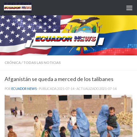
Saltar al contenido
CRÓNICA
/
TODAS LAS NOTICIAS
Afganistán se queda a merced de los talibanes
POR
ECUADOR NEWS
· PUBLICADA
2021-07-14
· ACTUALIZADO
2021-07-14