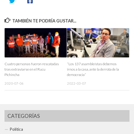
TAMBIÉN TE PODRÍA GUSTAR...
Cuatro personas fueron rescatadas
“Los 137 asambleístas debemos
tras extraviarse en el Rucu
irnos a la casa, ante la derrota de la
Pichincha
democracia”
2020-07-06
2022-03-07
CATEGORÍAS
Política