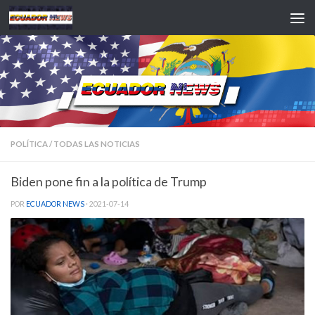
Saltar al contenido
POLÍTICA
/
TODAS LAS NOTICIAS
Biden pone fin a la política de Trump
POR
ECUADOR NEWS
·
2021-07-14