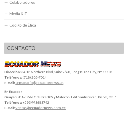
Colaboradores
Media KIT
Código de Ética
CONTACTO
Dirección:
34-18 Northern Blvd, Suite 2/6B, Long Island City, NY 11101
Teléfonos:
(718) 205-7014
semanario@ecuadornews.us
E-mail:
En Ecuador
Guayaquil:
Av. 9 de Octubre 109 y Malecón, Edif. Santistevan, Piso 3, Ofi. 1
Teléfonos:
+593 993683742
ventas@ecuadornews.com.ec
E-mail: