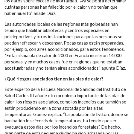
los datos sobre exceso de mortalidad. “Así se podrá determinar
cuántas personas han fallecido por el calor y no tenían que
haber muerto”, añade Díaz.
Las autoridades locales de las regiones más golpeadas han
tenido que habilitar bibliotecas y centros especiales en
polideportivos y otras instalaciones para que las personas se
puedan refrescar y descansar. Pocas casas están preparadas,
por ejemplo, con aires acondicionados, para estos fenómenos.
“En la misma ola de calor de 2003 en Francia murieron 14.000
personas, y en muchos casos fue en regiones que no estaban
acostumbradas y no tenían aires acondicionados”, apunta Díaz.
¿Qué riesgos asociados tienen las olas de calor?
Este experto de la Escuela Nacional de Sanidad del Instituto de
Salud Carlos III añade otro problema importante de las olas de
calor: los riesgos asociados, como los incendios que también se
están produciendo en la zona azotada por las altas
temperaturas. Gómez explica: “La población de Lytton, donde se
han batido los récords de temperaturas, ha tenido que ser
evacuada estos días por los incendios forestales”. De hecho,
gran parte de esta pequeña ciudad ha sido arrasada por las