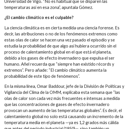
Universidad de Vigo. “No es habitual que se disparen las
temperaturas así en esa zona”, apuntala Gómez.
¿El cambio climático es el culpable?
La ciencia climática es en cierta medida una ciencia forense. Es
decir, las atribuciones o no de los fenómenos extremos como
estas olas de calor se hacen una vez pasado el episodio y se
estudia la probabilidad de que algo así hubiera ocurrido sin el
proceso de calentamiento global en el que está el planeta,
debido a los gases de efecto invernadero que expulsa el ser
humano. Añel recuerda que “siempre han existido récords y
extremos”. Pero añade: “El cambio climático aumenta la
probabilidad de este tipo de fenómenos”.
En la misma línea, Omar Baddour, jefe de la División de Políticas y
Vigilancia del Clima de la OMM, explicaba esta semana que “las
olas de calor son cada vez más frecuentes e intensas a medida
que las concentraciones de gases de efecto invernadero
provocan un aumento de las temperaturas globales”. Es decir, el
calentamiento global no solo está causando un incremento de la
temperatura media en el planeta —ya es 1,2 grados más cálida
que antes del periodo industrial (1850)—, sino también un