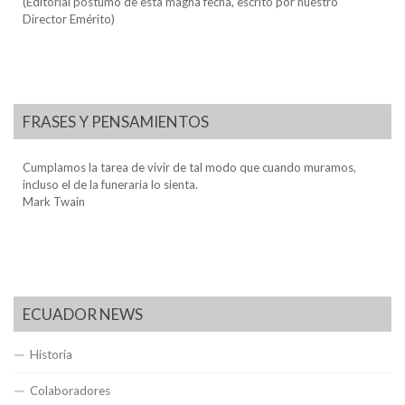
(Editorial póstumo de esta magna fecha, escrito por nuestro
Director Emérito)
FRASES Y PENSAMIENTOS
Cumplamos la tarea de vivir de tal modo que cuando muramos,
incluso el de la funeraria lo sienta.
Mark Twain
ECUADOR NEWS
Historia
Colaboradores