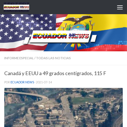
Saltar al contenido
INFORME ESPECIAL
/
TODAS LAS NOTICIAS
Canadá y EEUU a 49 grados centígrados, 115 F
POR
ECUADOR NEWS
·
2021-07-14