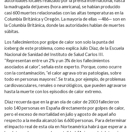
autoridades locales realizado por la prensa internacional, hasta
la madrugada del jueves (hora amricana), se habían producido
casi 600 muertes relacionadas con las altas temperaturas en la
Columbia Británica y Oregón. La mayoría de ellas —486— son en
la Columbia Británica, donde las autoridades hablan de muertes
súbitas.
Los fallecimientos por golpe de calor son solo la punta del
iceberg de este problema, como explica Julio Díaz, de la Escuela
Nacional de Sanidad del Instituto de Salud Carlos III.
“Representan entre un 2% y un 3% de los fallecimientos
asociados al calor”, señala este experto. Porque, como ocurre
con la contaminación, “el calor agrava otras patologías, sobre
todo en personas mayores”. Se trata, por ejemplo, de problemas
cardiovasculares, renales o neurológicos, que pueden agravarse
hasta la muerte con los episodios de calor extremo.
Díaz recuerda que en la gran ola de calor de 2003 fallecieron
solo 140 personas en España directamente por golpes de calor,
pero el exceso de mortalidad en julio y agosto de aquel año
respecto a la media alcanzó las 6.600 personas. Para determinar
el impacto real de esta ola en Norteamérica habrá que esperar a