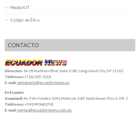
Media KIT
Código de Ética
CONTACTO
Dirección:
34-18 Northern Blvd, Suite 2/6B, Long Island City, NY 11101
Teléfonos:
(718) 205-7014
semanario@ecuadornews.us
E-mail:
En Ecuador
Guayaquil:
Av. 9 de Octubre 109 y Malecón, Edif. Santistevan, Piso 3, Ofi. 1
Teléfonos:
+593 993683742
ventas@ecuadornews.com.ec
E-mail: