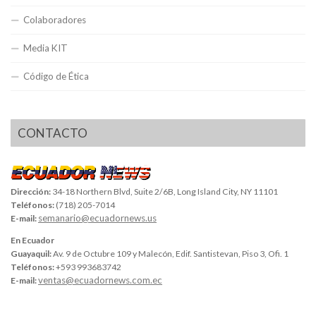
Colaboradores
Media KIT
Código de Ética
CONTACTO
Dirección:
34-18 Northern Blvd, Suite 2/6B, Long Island City, NY 11101
Teléfonos:
(718) 205-7014
semanario@ecuadornews.us
E-mail:
En Ecuador
Guayaquil:
Av. 9 de Octubre 109 y Malecón, Edif. Santistevan, Piso 3, Ofi. 1
Teléfonos:
+593 993683742
ventas@ecuadornews.com.ec
E-mail: