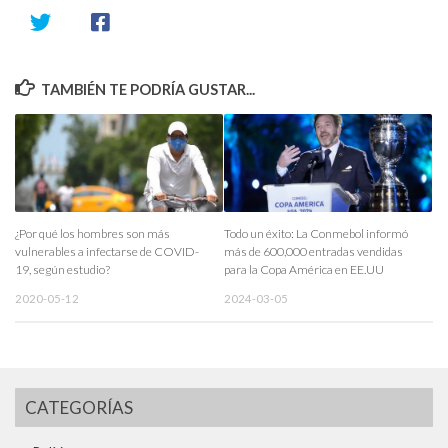
TAMBIÉN TE PODRÍA GUSTAR...
¿Por qué los hombres son más
Todo un éxito: La Conmebol informó
vulnerables a infectarse de COVID-
más de 600,000 entradas vendidas
19, según estudio?
para la Copa América en EE.UU
2020-05-12
2024-03-05
CATEGORÍAS