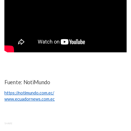
Fuente: NotiMundo
https://notimundo.com.ec/
www.ecuadornews.com.ec
SHARE