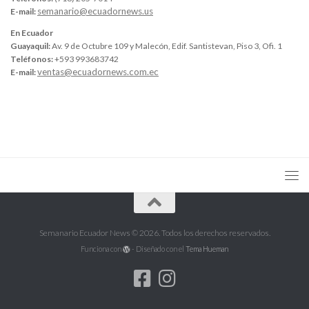
semanario@ecuadornews.us
E-mail:
En Ecuador
Guayaquil:
Av. 9 de Octubre 109 y Malecón, Edif. Santistevan, Piso 3, Ofi. 1
Teléfonos:
+593 993683742
ventas@ecuadornews.com.ec
E-mail:
Semanario Ecuador News © 2026. Todos los derechos reservados.
Funciona con
- Diseñado con el
Tema Hueman