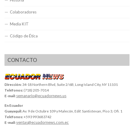
Historia
Colaboradores
Media KIT
Código de Ética
CONTACTO
Dirección:
34-18 Northern Blvd, Suite 2/6B, Long Island City, NY 11101
Teléfonos:
(718) 205-7014
semanario@ecuadornews.us
E-mail:
En Ecuador
Guayaquil:
Av. 9 de Octubre 109 y Malecón, Edif. Santistevan, Piso 3, Ofi. 1
Teléfonos:
+593 993683742
ventas@ecuadornews.com.ec
E-mail: