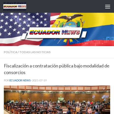
Saltar al contenido
POLÍTICA
/
TODAS LAS NOTICIAS
Fiscalización a contratación pública bajo modalidad de
consorcios
POR
ECUADOR NEWS
·
2021-07-19